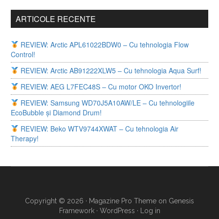
ARTICOLE RECENTE
REVIEW: Arctic APL61022BDW0 – Cu tehnologia Flow
Control!
REVIEW: Arctic AB91222XLW5 – Cu tehnologia Aqua Surf!
REVIEW: AEG L7FEC48S – Cu motor OKO Invertor!
REVIEW: Samsung WD70J5A10AW/LE – Cu tehnologiile
EcoBubble și Diamond Drum!
REVIEW: Beko WTV9744XWAT – Cu tehnologia Air
Therapy!
Copyright © 2026 ·
Magazine Pro Theme
on
Genesis
Framework
·
WordPress
·
Log in