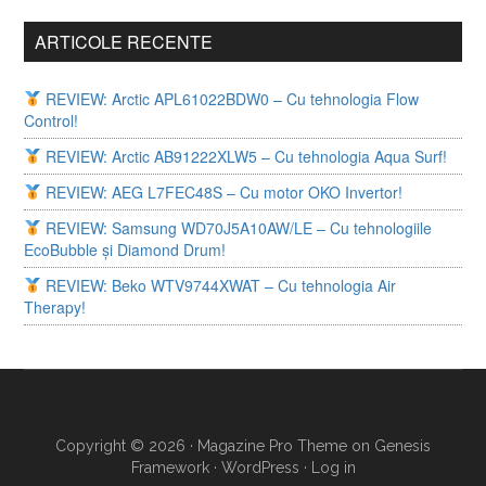
ARTICOLE RECENTE
REVIEW: Arctic APL61022BDW0 – Cu tehnologia Flow
Control!
REVIEW: Arctic AB91222XLW5 – Cu tehnologia Aqua Surf!
REVIEW: AEG L7FEC48S – Cu motor OKO Invertor!
REVIEW: Samsung WD70J5A10AW/LE – Cu tehnologiile
EcoBubble și Diamond Drum!
REVIEW: Beko WTV9744XWAT – Cu tehnologia Air
Therapy!
Copyright © 2026 ·
Magazine Pro Theme
on
Genesis
Framework
·
WordPress
·
Log in