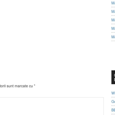
Ma
Ma
Ma
Ma
Ma
torii sunt marcate cu
*
Wh
G
B