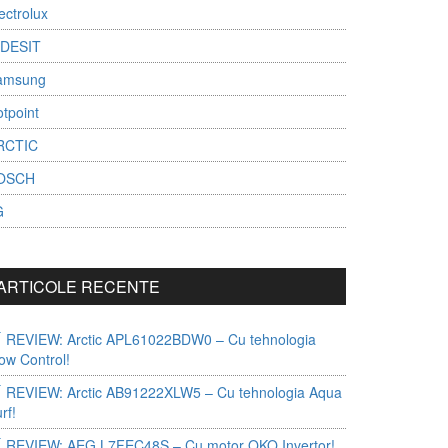
ectrolux
NDESIT
amsung
tpoint
RCTIC
OSCH
G
ARTICOLE RECENTE
REVIEW: Arctic APL61022BDW0 – Cu tehnologia
ow Control!
REVIEW: Arctic AB91222XLW5 – Cu tehnologia Aqua
rf!
REVIEW: AEG L7FEC48S – Cu motor OKO Invertor!