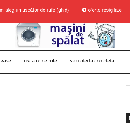
m aleg un uscător de rufe (ghid)
oferte resigilate
 vase
uscator de rufe
vezi oferta completă