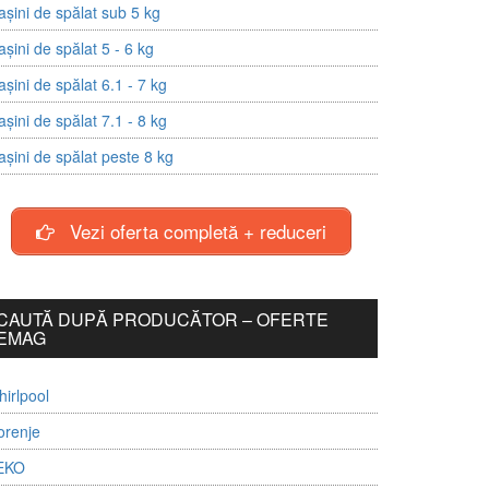
șini de spălat sub 5 kg
șini de spălat 5 - 6 kg
șini de spălat 6.1 - 7 kg
șini de spălat 7.1 - 8 kg
șini de spălat peste 8 kg
Vezi oferta completă + reduceri
CAUTĂ DUPĂ PRODUCĂTOR – OFERTE
EMAG
irlpool
orenje
EKO