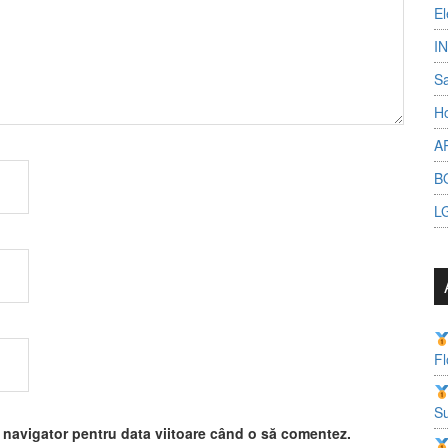
El
I
S
Ho
A
B
L
Fl
Su
t navigator pentru data viitoare când o să comentez.