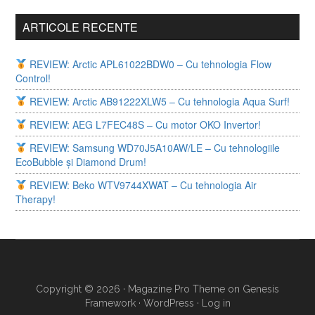
ARTICOLE RECENTE
REVIEW: Arctic APL61022BDW0 – Cu tehnologia Flow
Control!
REVIEW: Arctic AB91222XLW5 – Cu tehnologia Aqua Surf!
REVIEW: AEG L7FEC48S – Cu motor OKO Invertor!
REVIEW: Samsung WD70J5A10AW/LE – Cu tehnologiile
EcoBubble și Diamond Drum!
REVIEW: Beko WTV9744XWAT – Cu tehnologia Air
Therapy!
Copyright © 2026 ·
Magazine Pro Theme
on
Genesis
Framework
·
WordPress
·
Log in