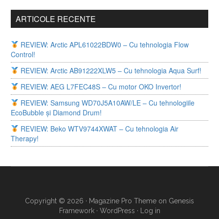
ARTICOLE RECENTE
REVIEW: Arctic APL61022BDW0 – Cu tehnologia Flow
Control!
REVIEW: Arctic AB91222XLW5 – Cu tehnologia Aqua Surf!
REVIEW: AEG L7FEC48S – Cu motor OKO Invertor!
REVIEW: Samsung WD70J5A10AW/LE – Cu tehnologiile
EcoBubble și Diamond Drum!
REVIEW: Beko WTV9744XWAT – Cu tehnologia Air
Therapy!
Copyright © 2026 ·
Magazine Pro Theme
on
Genesis
Framework
·
WordPress
·
Log in