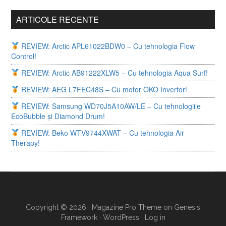
ARTICOLE RECENTE
REVIEW: Arctic APL61022BDW0 – Cu tehnologia Flow
Control!
REVIEW: Arctic AB91222XLW5 – Cu tehnologia Aqua Surf!
REVIEW: AEG L7FEC48S – Cu motor OKO Invertor!
REVIEW: Samsung WD70J5A10AW/LE – Cu tehnologiile
EcoBubble și Diamond Drum!
REVIEW: Beko WTV9744XWAT – Cu tehnologia Air
Therapy!
Copyright © 2026 ·
Magazine Pro Theme
on
Genesis
Framework
·
WordPress
·
Log in