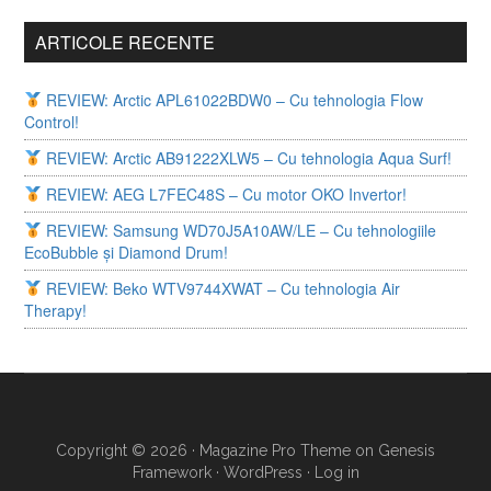
ARTICOLE RECENTE
REVIEW: Arctic APL61022BDW0 – Cu tehnologia Flow
Control!
REVIEW: Arctic AB91222XLW5 – Cu tehnologia Aqua Surf!
REVIEW: AEG L7FEC48S – Cu motor OKO Invertor!
REVIEW: Samsung WD70J5A10AW/LE – Cu tehnologiile
EcoBubble și Diamond Drum!
REVIEW: Beko WTV9744XWAT – Cu tehnologia Air
Therapy!
Copyright © 2026 ·
Magazine Pro Theme
on
Genesis
Framework
·
WordPress
·
Log in