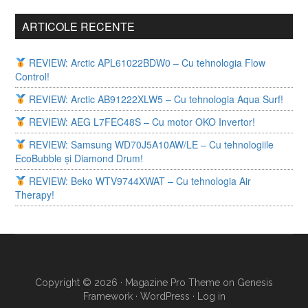
ARTICOLE RECENTE
REVIEW: Arctic APL61022BDW0 – Cu tehnologia Flow
Control!
REVIEW: Arctic AB91222XLW5 – Cu tehnologia Aqua Surf!
REVIEW: AEG L7FEC48S – Cu motor OKO Invertor!
REVIEW: Samsung WD70J5A10AW/LE – Cu tehnologiile
EcoBubble și Diamond Drum!
REVIEW: Beko WTV9744XWAT – Cu tehnologia Air
Therapy!
Copyright © 2026 ·
Magazine Pro Theme
on
Genesis
Framework
·
WordPress
·
Log in