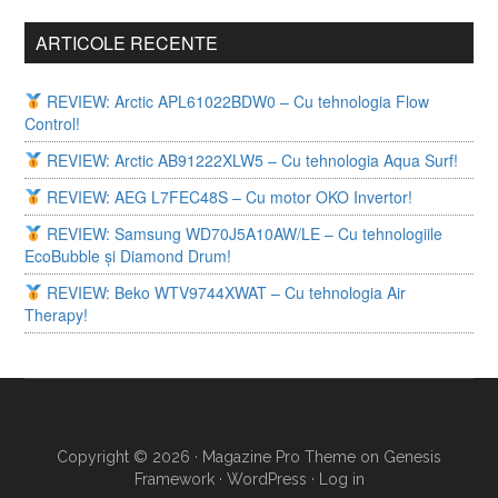
ARTICOLE RECENTE
REVIEW: Arctic APL61022BDW0 – Cu tehnologia Flow
Control!
REVIEW: Arctic AB91222XLW5 – Cu tehnologia Aqua Surf!
REVIEW: AEG L7FEC48S – Cu motor OKO Invertor!
REVIEW: Samsung WD70J5A10AW/LE – Cu tehnologiile
EcoBubble și Diamond Drum!
REVIEW: Beko WTV9744XWAT – Cu tehnologia Air
Therapy!
Copyright © 2026 ·
Magazine Pro Theme
on
Genesis
Framework
·
WordPress
·
Log in