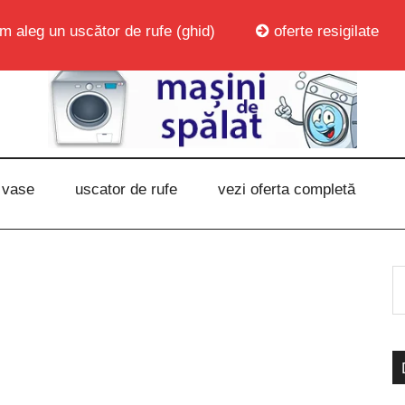
m aleg un uscător de rufe (ghid)
oferte resigilate
 vase
uscator de rufe
vezi oferta completă