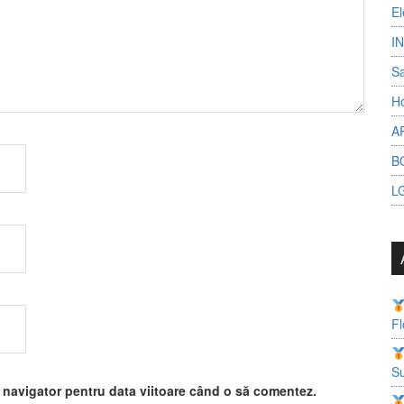
El
I
S
Ho
A
B
L
Fl
Su
t navigator pentru data viitoare când o să comentez.