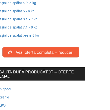
șini de spălat sub 5 kg
șini de spălat 5 - 6 kg
șini de spălat 6.1 - 7 kg
șini de spălat 7.1 - 8 kg
șini de spălat peste 8 kg
Vezi oferta completă + reduceri
CAUTĂ DUPĂ PRODUCĂTOR – OFERTE
EMAG
irlpool
orenje
EKO