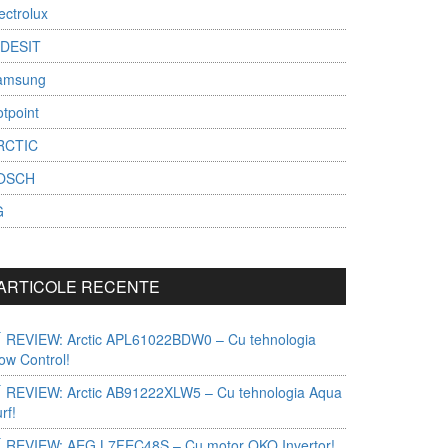
ectrolux
NDESIT
amsung
tpoint
RCTIC
OSCH
G
ARTICOLE RECENTE
REVIEW: Arctic APL61022BDW0 – Cu tehnologia
ow Control!
REVIEW: Arctic AB91222XLW5 – Cu tehnologia Aqua
rf!
REVIEW: AEG L7FEC48S – Cu motor OKO Invertor!