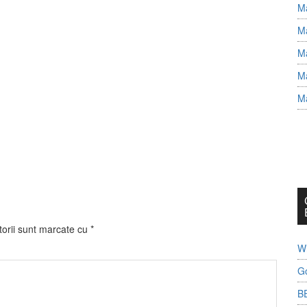
Ma
Ma
Ma
Ma
Ma
torii sunt marcate cu
*
Wh
G
B