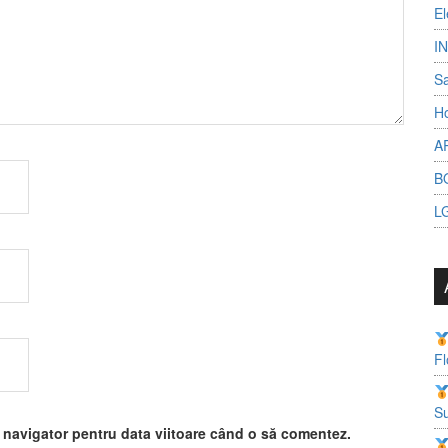
El
I
S
Ho
A
B
L
Fl
Su
t navigator pentru data viitoare când o să comentez.