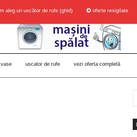
m aleg un uscător de rufe (ghid)
oferte resigilate
 vase
uscator de rufe
vezi oferta completă