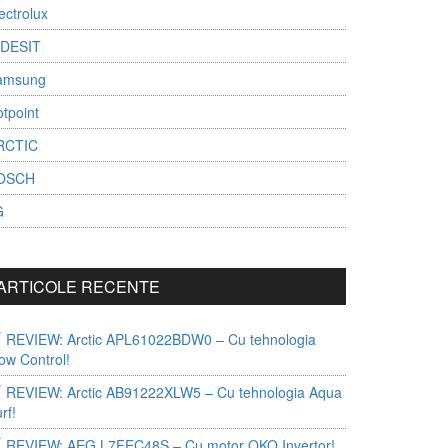
ectrolux
NDESIT
amsung
tpoint
RCTIC
OSCH
G
ARTICOLE RECENTE
REVIEW: Arctic APL61022BDW0 – Cu tehnologia
ow Control!
REVIEW: Arctic AB91222XLW5 – Cu tehnologia Aqua
rf!
REVIEW: AEG L7FEC48S – Cu motor OKO Invertor!