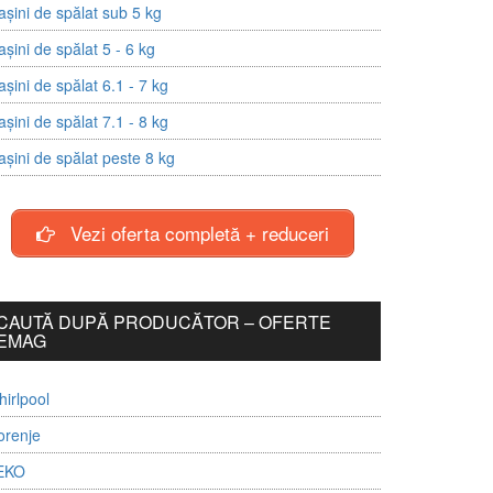
șini de spălat sub 5 kg
șini de spălat 5 - 6 kg
șini de spălat 6.1 - 7 kg
șini de spălat 7.1 - 8 kg
șini de spălat peste 8 kg
Vezi oferta completă + reduceri
CAUTĂ DUPĂ PRODUCĂTOR – OFERTE
EMAG
irlpool
orenje
EKO