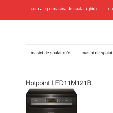
cum aleg o masina de spalat (ghid)
cu
masini de spalat rufe
masini de spalat
Hotpoint LFD11M121B