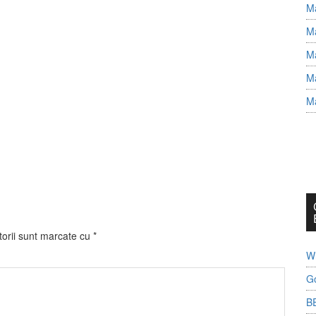
Ma
Ma
Ma
Ma
Ma
torii sunt marcate cu
*
Wh
G
B