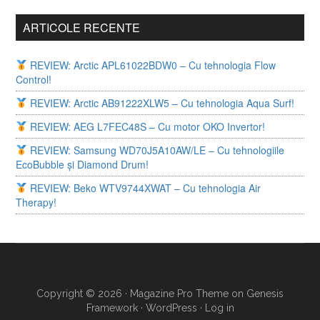
ARTICOLE RECENTE
REVIEW: Arctic APL61022BDW0 – Cu tehnologia Flow
Control!
REVIEW: Arctic AB91222XLW5 – Cu tehnologia Aqua Surf!
REVIEW: AEG L7FEC48S – Cu motor OKO Invertor!
REVIEW: Samsung WD70J5A10AW/LE – Cu tehnologiile
EcoBubble și Diamond Drum!
REVIEW: Beko WTV9744XWAT – Cu tehnologia Air
Therapy!
Copyright © 2026 ·
Magazine Pro Theme
on
Genesis
Framework
·
WordPress
·
Log in