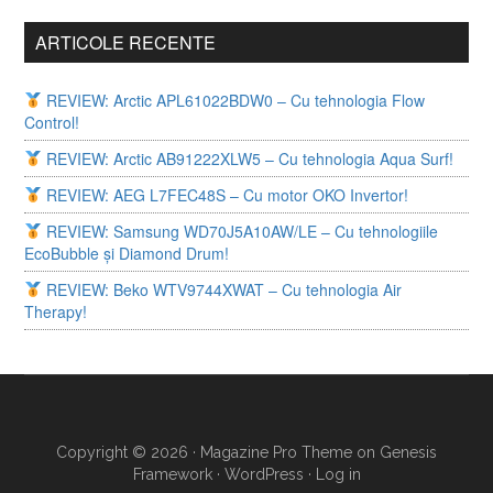
ARTICOLE RECENTE
REVIEW: Arctic APL61022BDW0 – Cu tehnologia Flow
Control!
REVIEW: Arctic AB91222XLW5 – Cu tehnologia Aqua Surf!
REVIEW: AEG L7FEC48S – Cu motor OKO Invertor!
REVIEW: Samsung WD70J5A10AW/LE – Cu tehnologiile
EcoBubble și Diamond Drum!
REVIEW: Beko WTV9744XWAT – Cu tehnologia Air
Therapy!
Copyright © 2026 ·
Magazine Pro Theme
on
Genesis
Framework
·
WordPress
·
Log in