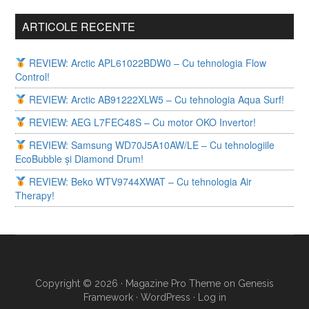
ARTICOLE RECENTE
REVIEW: Arctic APL61022BDW0 – Cu tehnologia Flow
Control!
REVIEW: Arctic AB91222XLW5 – Cu tehnologia Aqua Surf!
REVIEW: AEG L7FEC48S – Cu motor OKO Invertor!
REVIEW: Samsung WD70J5A10AW/LE – Cu tehnologiile
EcoBubble și Diamond Drum!
REVIEW: Beko WTV9744XWAT – Cu tehnologia Air
Therapy!
Copyright © 2026 ·
Magazine Pro Theme
on
Genesis
Framework
·
WordPress
·
Log in