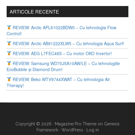
ARTICOLE RECENTE
REVIEW: Arctic APL61022BDW0 – Cu tehnologia Flow
Control!
REVIEW: Arctic AB91222XLW5 – Cu tehnologia Aqua Surf!
REVIEW: AEG L7FEC48S – Cu motor OKO Invertor!
REVIEW: Samsung WD70J5A10AW/LE – Cu tehnologiile
EcoBubble și Diamond Drum!
REVIEW: Beko WTV9744XWAT – Cu tehnologia Air
Therapy!
Copyright © 2026 ·
Magazine Pro Theme
on
Genesis
Framework
·
WordPress
·
Log in