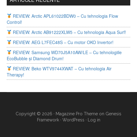
REVIEW: Arctic APL61022BDW0 – Cu tehnologia Flow
Control!
REVIEW: Arctic AB91222XLW5 – Cu tehnologia Aqua Surf!
REVIEW: AEG L7FEC48S – Cu motor OKO Invertor!
REVIEW: Samsung WD70J5A10AW/LE – Cu tehnologiile
EcoBubble și Diamond Drum!
REVIEW: Beko WTV9744XWAT – Cu tehnologia Air
Therapy!
Copyright © 2026 ·
Magazine Pro Theme
on
Genesis
Framework
·
WordPress
·
Log in