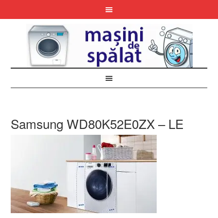
Samsung WD80K52E0ZX – LE