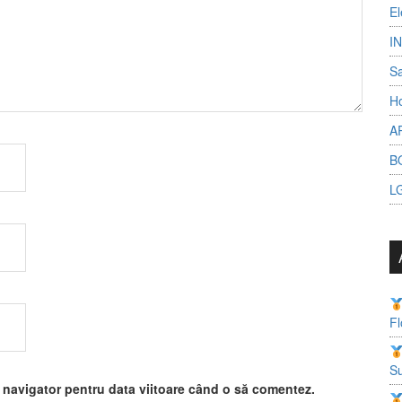
El
I
S
Ho
A
B
L
Fl
Su
t navigator pentru data viitoare când o să comentez.