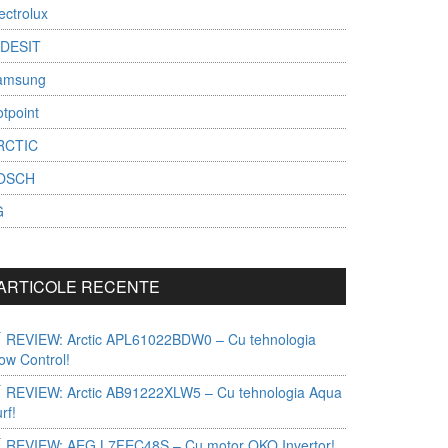
ectrolux
NDESIT
amsung
tpoint
RCTIC
OSCH
G
ARTICOLE RECENTE
REVIEW: Arctic APL61022BDW0 – Cu tehnologia
ow Control!
REVIEW: Arctic AB91222XLW5 – Cu tehnologia Aqua
rf!
REVIEW: AEG L7FEC48S – Cu motor OKO Invertor!