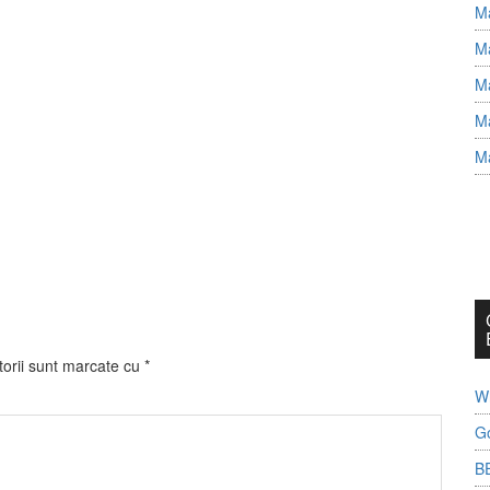
Ma
Ma
Ma
Ma
Ma
torii sunt marcate cu
*
Wh
G
B