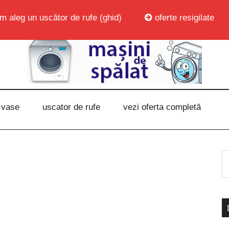
m aleg un uscător de rufe (ghid)
oferte resigilate
 vase
uscator de rufe
vezi oferta completă