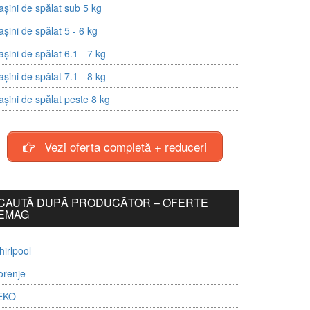
șini de spălat sub 5 kg
șini de spălat 5 - 6 kg
șini de spălat 6.1 - 7 kg
șini de spălat 7.1 - 8 kg
șini de spălat peste 8 kg
Vezi oferta completă + reduceri
CAUTĂ DUPĂ PRODUCĂTOR – OFERTE
EMAG
irlpool
orenje
EKO