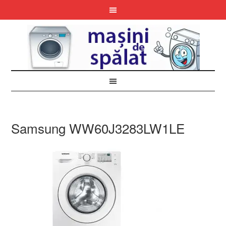
Samsung WW60J3283LW1LE