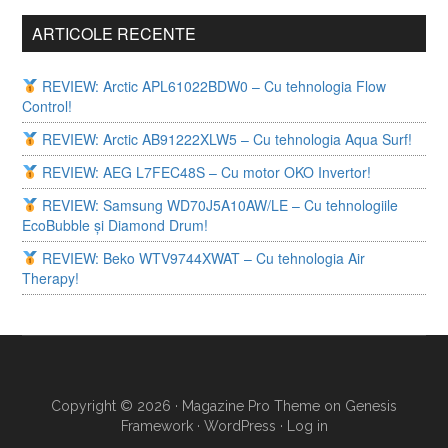
ARTICOLE RECENTE
REVIEW: Arctic APL61022BDW0 – Cu tehnologia Flow
Control!
REVIEW: Arctic AB91222XLW5 – Cu tehnologia Aqua Surf!
REVIEW: AEG L7FEC48S – Cu motor OKO Invertor!
REVIEW: Samsung WD70J5A10AW/LE – Cu tehnologiile
EcoBubble și Diamond Drum!
REVIEW: Beko WTV9744XWAT – Cu tehnologia Air
Therapy!
Copyright © 2026 ·
Magazine Pro Theme
on
Genesis
Framework
·
WordPress
·
Log in