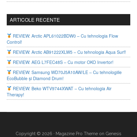
ARTICOLE RECENTE
REVIEW: Arctic APL61022BDW0 – Cu tehnologia Flow
Control!
REVIEW: Arctic AB91222XLW5 – Cu tehnologia Aqua Surf!
REVIEW: AEG L7FEC48S – Cu motor OKO Invertor!
REVIEW: Samsung WD70J5A10AW/LE – Cu tehnologiile
EcoBubble și Diamond Drum!
REVIEW: Beko WTV9744XWAT – Cu tehnologia Air
Therapy!
Copyright © 2026 ·
Magazine Pro Theme
on
Genesis