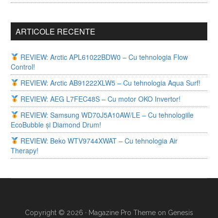
ARTICOLE RECENTE
REVIEW: Arctic APL61022BDW0 – Cu tehnologia Flow
Control!
REVIEW: Arctic AB91222XLW5 – Cu tehnologia Aqua Surf!
REVIEW: AEG L7FEC48S – Cu motor OKO Invertor!
REVIEW: Samsung WD70J5A10AW/LE – Cu tehnologiile
EcoBubble și Diamond Drum!
REVIEW: Beko WTV9744XWAT – Cu tehnologia Air
Therapy!
Copyright © 2026 ·
Magazine Pro Theme
on
Genesis