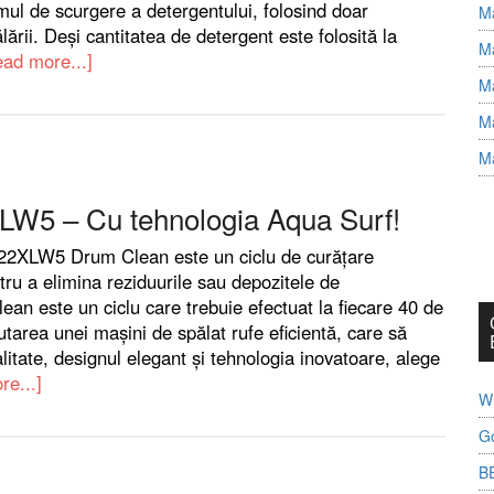
emul de scurgere a detergentului, folosind doar
Ma
ării. Deși cantitatea de detergent este folosită la
Ma
ad more...]
Ma
Ma
Ma
W5 – Cu tehnologia Aqua Surf!
22XLW5 Drum Clean este un ciclu de curățare
ru a elimina reziduurile sau depozitele de
an este un ciclu care trebuie efectuat la fiecare 40 de
utarea unei mașini de spălat rufe eficientă, care să
itate, designul elegant și tehnologia inovatoare, alege
e...]
Wh
G
B