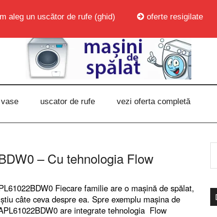
m aleg un uscător de rufe (ghid)
oferte resigilate
 vase
uscator de rufe
vezi oferta completă
BDW0 – Cu tehnologia Flow
APL61022BDW0 Fiecare familie are o mașină de spălat,
e știu câte ceva despre ea. Spre exemplu mașina de
c APL61022BDW0 are integrate tehnologia Flow