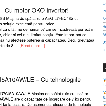
El
Cu motor OKO Invertor!
I
S Mașina de spălat rufe AEG L7FEC48S cu
S
o soluție excelentă pentru orice
Ho
ul cu o lățime de numai 57 cm se încadrează perfect în
, chiar și cel mai limitat spațiu. Este important ca
A
să nu afecteze puterea și capacitatea. Deci, greutatea
B
este de 8 …
[Read more...]
L
10AW/LE – Cu tehnologiile
Fl
D70J5A10AW/LE Mașina de spălat rufe cu uscător
Su
/LE are o capacitate de încărcare de 7 kg pentru
e 4 kg la uscare. De asemenea, dispune de tehnologia