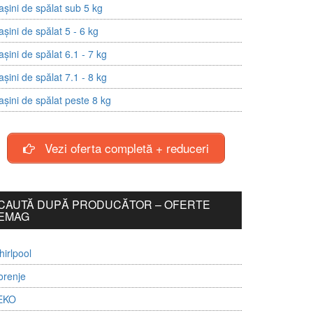
șini de spălat sub 5 kg
șini de spălat 5 - 6 kg
șini de spălat 6.1 - 7 kg
șini de spălat 7.1 - 8 kg
șini de spălat peste 8 kg
Vezi oferta completă + reduceri
CAUTĂ DUPĂ PRODUCĂTOR – OFERTE
EMAG
irlpool
orenje
EKO