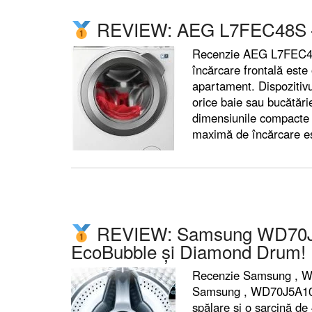
REVIEW: AEG L7FEC48S – 
Recenzie AEG L7FEC48
încărcare frontală este 
apartament. Dispozitiv
orice baie sau bucătărie
dimensiunile compacte 
maximă de încărcare 
REVIEW: Samsung WD70J5A
EcoBubble și Diamond Drum!
Recenzie Samsung , W
Samsung , WD70J5A10AW
spălare și o sarcină d