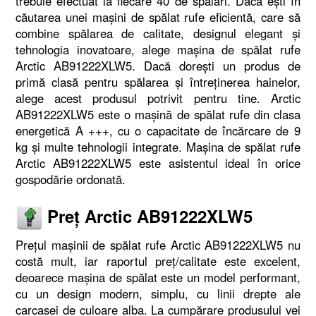
trebuie efectuat la fiecare 40 de spălări. Dacă ești în
căutarea unei mașini de spălat rufe eficientă, care să
combine spălarea de calitate, designul elegant și
tehnologia inovatoare, alege mașina de spălat rufe
Arctic AB91222XLW5. Dacă dorești un produs de
primă clasă pentru spălarea și întreținerea hainelor,
alege acest produsul potrivit pentru tine. Arctic
AB91222XLW5 este o mașină de spălat rufe din clasa
energetică A +++, cu o capacitate de încărcare de 9
kg și multe tehnologii integrate. Mașina de spălat rufe
Arctic AB91222XLW5 este asistentul ideal în orice
gospodărie ordonată.
Preț Arctic AB91222XLW5
Prețul mașinii de spălat rufe Arctic AB91222XLW5 nu
costă mult, iar raportul preț/calitate este excelent,
deoarece mașina de spălat este un model performant,
cu un design modern, simplu, cu linii drepte ale
carcasei de culoare alba. La cumpărare produsului vei