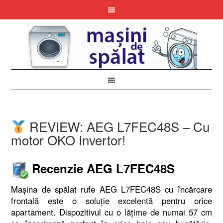
REVIEW: AEG L7FEC48S – Cu
motor OKO Invertor!
Recenzie AEG L7FEC48S
Mașina de spălat rufe AEG L7FEC48S cu încărcare
frontală este o soluție excelentă pentru orice
apartament. Dispozitivul cu o lățime de numai 57 cm