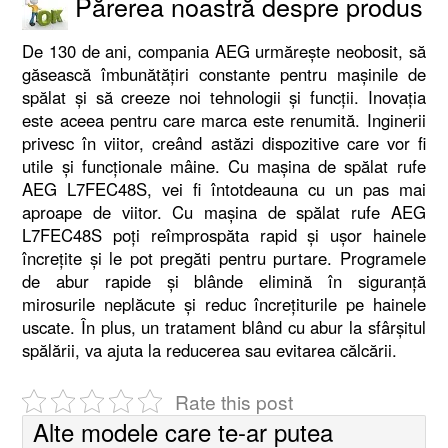
Părerea noastră despre produs
De 130 de ani, compania AEG urmărește neobosit, să
găsească îmbunătățiri constante pentru mașinile de
spălat și să creeze noi tehnologii și funcții. Inovația
este aceea pentru care marca este renumită. Inginerii
privesc în viitor, creând astăzi dispozitive care vor fi
utile și funcționale mâine. Cu mașina de spălat rufe
AEG L7FEC48S, vei fi întotdeauna cu un pas mai
aproape de viitor. Cu mașina de spălat rufe AEG
L7FEC48S poți reîmprospăta rapid și ușor hainele
încrețite și le pot pregăti pentru purtare. Programele
de abur rapide și blânde elimină în siguranță
mirosurile neplăcute și reduc încrețiturile pe hainele
uscate. În plus, un tratament blând cu abur la sfârșitul
spălării, va ajuta la reducerea sau evitarea călcării.
Rate this post
Alte modele care te-ar putea