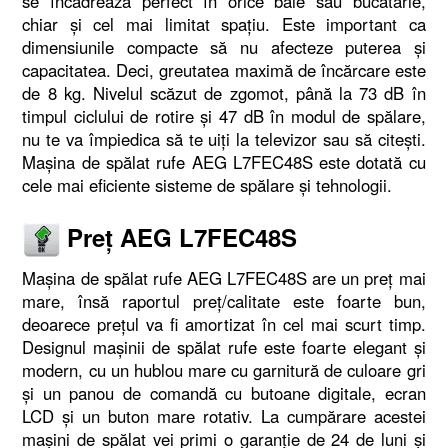
se încadrează perfect în orice baie sau bucătărie,
chiar și cel mai limitat spațiu. Este important ca
dimensiunile compacte să nu afecteze puterea și
capacitatea. Deci, greutatea maximă de încărcare este
de 8 kg. Nivelul scăzut de zgomot, până la 73 dB în
timpul ciclului de rotire și 47 dB în modul de spălare,
nu te va împiedica să te uiți la televizor sau să citești.
Mașina de spălat rufe AEG L7FEC48S este dotată cu
cele mai eficiente sisteme de spălare și tehnologii.
Preț AEG L7FEC48S
Mașina de spălat rufe AEG L7FEC48S are un preț mai
mare, însă raportul preț/calitate este foarte bun,
deoarece prețul va fi amortizat în cel mai scurt timp.
Designul mașinii de spălat rufe este foarte elegant și
modern, cu un hublou mare cu garnitură de culoare gri
și un panou de comandă cu butoane digitale, ecran
LCD și un buton mare rotativ. La cumpărare acestei
mașini de spălat vei primi o garanție de 24 de luni și