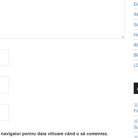
El
I
S
Ho
A
B
L

Fl

Su
t navigator pentru data viitoare când o să comentez.
