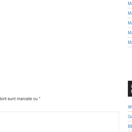
Ma
Ma
Ma
Ma
Ma
torii sunt marcate cu
*
Wh
G
B