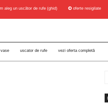
m aleg un uscător de rufe (ghid)
oferte resigilate
 vase
uscator de rufe
vezi oferta completă