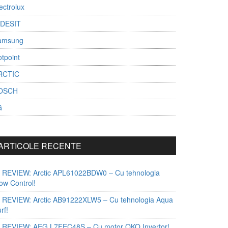
ectrolux
NDESIT
amsung
tpoint
RCTIC
OSCH
G
ARTICOLE RECENTE
 REVIEW: Arctic APL61022BDW0 – Cu tehnologia
ow Control!
 REVIEW: Arctic AB91222XLW5 – Cu tehnologia Aqua
rf!
 REVIEW: AEG L7FEC48S – Cu motor OKO Invertor!