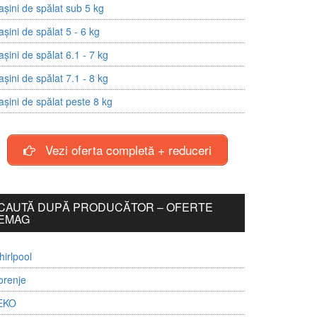
șini de spălat sub 5 kg
șini de spălat 5 - 6 kg
șini de spălat 6.1 - 7 kg
șini de spălat 7.1 - 8 kg
șini de spălat peste 8 kg
Vezi oferta completă + reduceri
CAUTĂ DUPĂ PRODUCĂTOR – OFERTE
EMAG
irlpool
orenje
EKO