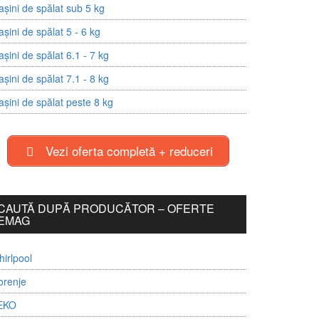
șini de spălat sub 5 kg
șini de spălat 5 - 6 kg
șini de spălat 6.1 - 7 kg
șini de spălat 7.1 - 8 kg
șini de spălat peste 8 kg
Vezi oferta completă + reduceri
CAUTĂ DUPĂ PRODUCĂTOR – OFERTE
EMAG
irlpool
orenje
EKO