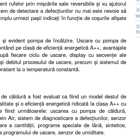
nt rufelor prin mişcările sale reversibile şi xu ajutorul

tem de detectare a defecţiunilor nu mai este nevoie să
te
implu urmezi paşii indicaţi în funcţie de coşurile afişate

T
ir şi evident pompa de încălzire. Uscare cu pompa de
 contând pe clasă de eficienţă energetică A++, avantajele
upă fiecare ciclu de uscare, display cu secvenţe ale
şi debitul procesului de uscare, precum şi sistemul de
constant la o temperatură constantă.
e căldură a fost evaluat ca fiind un model destul de
litate şi o eficienţă energetică ridicată la clasa A++ cu
ale fiind următoarele: uscarea cu pompa de căldură,
Ewin Air, sistem de diagnosticare a defecţiunilor, senzor
e a cantităţii, programe speciale de lână, sintetice,
ea programului de uscare, senzor de umiditate.