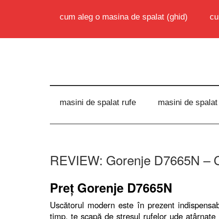
cum aleg o masina de spalat (ghid)
cu
masini de spalat rufe
masini de spalat
REVIEW: Gorenje D7665N – Cu
Preţ Gorenje D7665N
Uscătorul modern este în prezent indispensa
timp, te scapă de stresul rufelor ude atârnate