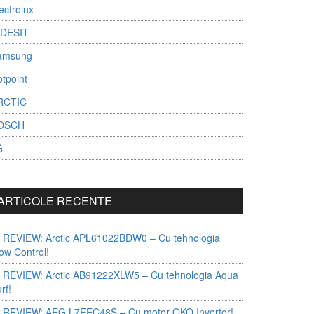
ectrolux
NDESIT
amsung
tpoint
RCTIC
OSCH
G
ARTICOLE RECENTE
 REVIEW: Arctic APL61022BDW0 – Cu tehnologia
ow Control!
 REVIEW: Arctic AB91222XLW5 – Cu tehnologia Aqua
rf!
 REVIEW: AEG L7FEC48S – Cu motor OKO Invertor!