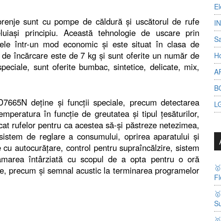
El
renje sunt cu pompe de căldură şi uscătorul de rufe
I
iaşi principiu. Această tehnologie de uscare prin
S
le într-un mod economic şi este situat în clasa de
de încărcare este de 7 kg şi sunt oferite un număr de
Ho
ciale, sunt oferite bumbac, sintetice, delicate, mix,
A
B
7665N deţine şi funcţii speciale, precum detectarea
L
mperatura în funcţie de greutatea şi tipul ţesăturilor,
icat rufelor pentru ca acestea să-şi păstreze netezimea,
 sistem de reglare a consumului, oprirea aparatului şi
me cu autocurăţare, control pentru supraîncălzire, sistem
gramarea întârziată cu scopul de a opta pentru o oră

re, precum şi semnal acustic la terminarea programelor
Fl

Su
