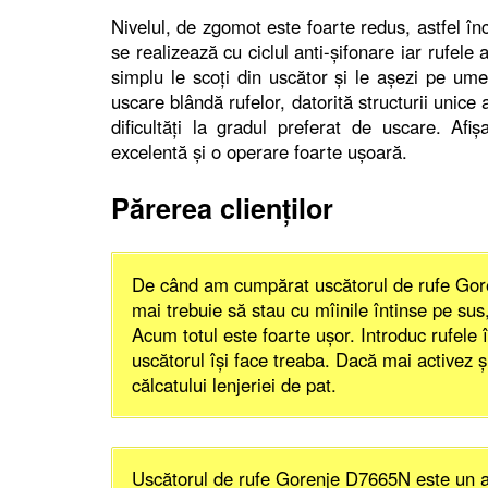
Nivelul, de zgomot este foarte redus, astfel în
se realizează cu ciclul anti-şifonare iar rufele
simplu le scoţi din uscător şi le aşezi pe um
uscare blândă rufelor, datorită structurii unice
dificultăţi la gradul preferat de uscare. A
excelentă şi o operare foarte uşoară.
Părerea clienţilor
De când am cumpărat uscătorul de rufe Gor
mai trebuie să stau cu mîinile întinse pe sus,
Acum totul este foarte uşor. Introduc rufele 
uscătorul îşi face treaba. Dacă mai activez ş
călcatului lenjeriei de pat.
Uscătorul de rufe Gorenje D7665N este un a