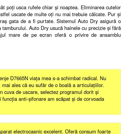
cât poţi usca rufele chiar şi noaptea. Eliminarea cutelor
 astfel uscate de multe oţi nu mai trebuie călcate. Pur şi
eraş gata de a fi purtate. Sistemul Auto Dry asigură o
 a tamburului. Auto Dry usucă hainele cu precizie şi fără
fişajul mare de pe ecran oferă o privire de ansamblu
enje D7665N viaţa mea s-a schimbat radical. Nu
 mai ales că eu sufăr de o boală a articulaţiilor.
în cuva de uscare, selectez programul dorit şi
i funcţia anti-şifonare am scăpat şi de corvoada
parat electrocasnic excelent. Oferă consum foarte