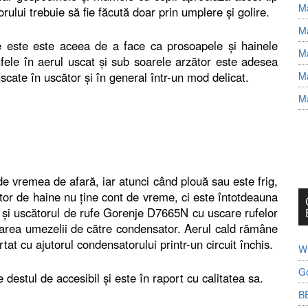
Ma
ului trebuie să fie făcută doar prin umplere şi golire.
Ma
fe este este aceea de a face ca prosoapele şi hainele
Ma
ufele în aerul uscat şi sub soarele arzător este adesea
uscate în uscător şi în general într-un mod delicat.
Ma
Ma
e vremea de afară, iar atunci când plouă sau este frig,
or de haine nu ţine cont de vreme, ci este întotdeauna
at şi uscătorul de rufe Gorenje D7665N cu uscare rufelor
area umezelii de către condensator. Aerul cald rămâne
rtat cu ajutorul condensatorului printr-un circuit închis.
Wh
G
destul de accesibil şi este în raport cu calitatea sa.
B