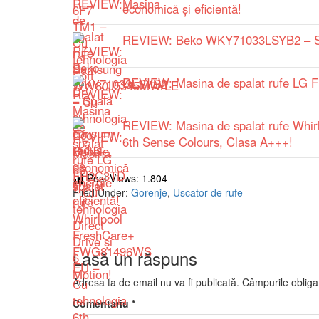
economică și eficientă!
REVIEW: Beko WKY71033LSYB2 – Spa
REVIEW: Masina de spalat rufe LG FH
REVIEW: Masina de spalat rufe Whi
6th Sense Colours, Clasa A+++!
Post Views:
1.804
Filed Under:
Gorenje
,
Uscator de rufe
Lasă un răspuns
Adresa ta de email nu va fi publicată.
Câmpurile obliga
Comentariu
*