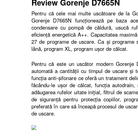
Review Gorenje D7665N
Pentru că cele mai multe uscătoare de la Go
Gorenje D7665N funcţionează pe baza acelu
condensare cu pompă de căldură, usucă rufe
eficienţă energetică A++. Capacitatea maximă 
27 de programe de uscare. Ca şi programe spe
lână, program XL, program uşor de călcat.
Pentru că este un uscător modern Gorenje D
automată a cantităţii cu timpul de uscare şi te
funcţia anti-şifonare ce oferă un tratament del
făcându-le uşor de călcat, funcţia autodrain,
adăugarea rufelor uitate iniţial, filtrul de sca
de siguranţă pentru protecţia copiilor, pro
preferată în care să înceapă procesul de usca
de uscare.