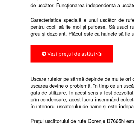
de uscător. Funcţionarea independentă a uscător
Caracteristica specială a unui uscător de ru
pentru copii să fie moi şi pufoase. Să usuci r
greu şi dezolant. Plăcut este ca hainele să fie 
Vezi prețul de astăzi
Uscare rufelor pe sârmă depinde de multe ori d
uscarea devine o problemă, în timp ce un uscăt
gata de utilizare. În acest sens a fost dezvolt
prin condensare, acest lucru însemnând colect
în interiorul uscătorului de haine şi este îndepă
Preţul uscătorului de rufe Gorenje D7665N este 