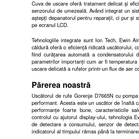
Cuva de uscare oferă tratament delicat şi eficie
senzorului de umezeală. Având integrat un sis
aştepţi depanatorul pentru reparaţii, ci pur şi s
pe ecranul LCD.
Tehnologiile integrate sunt Ion Tech, Ewin A
căldură oferă o eficienţă ridicată uscătorului,
fiind curăţarea automată a condensatorului d
parametrilor importanţi cum ar fi temperatura 
uscare delicată a rufelor printr-un flux de aer 
Părerea noastră
Uscătorul de rufe Gorenje D7665N cu pompa d
performant. Acesta este un uscător de înaltă ca
performanţe foarte bune, caracteristicile s
controlul cu ajutorul display-ului, tehnologia 
de detectare a consumului, senzor de detectar
indicatorul al timpului rămas până la terminar