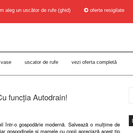
m aleg un uscător de rufe (ghid)
oferte resigilate
 vase
uscator de rufe
vezi oferta completă
 funcţia Autodrain!
bil într-o gospodărie modernă. Salvează o mulţime de
 iar gospodinele şi mamele cu copii apreciază acest tip