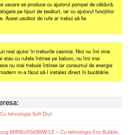
ece uscare se produce cu ajutorul pompei de căldură.
gate pe tipuri de ţesături, iar cu ajutorul funcţiilor
. Acest uscător de rufe ar trebui să fie
 real ajutor în treburile casnice. Nici nu îmi vine
ai stau cu rufele întinse pe balcon, nu îmi mai
rece nu mai trebuie întinse iar consumul de energie
 modern m-a făcut să-l instalez direct în bucătărie.
teresa:
u tehnologia Soft Dry!
sung WW80J5345MW/LE – Cu tehnologia Eco Bubble,