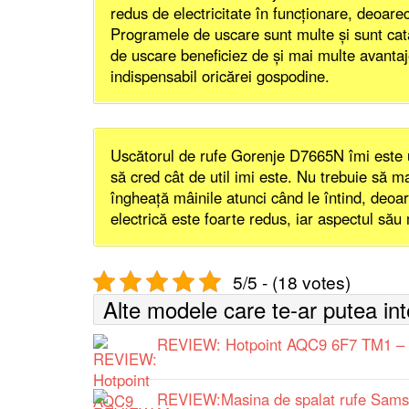
redus de electricitate în funcţionare, deoar
Programele de uscare sunt multe şi sunt catalo
de uscare beneficiez de şi mai multe avantaje
indispensabil oricărei gospodine.
Uscătorul de rufe Gorenje D7665N îmi este un
să cred cât de util imi este. Nu trebuie să m
îngheaţă mâinile atunci când le întind, deoa
electrică este foarte redus, iar aspectul său
5/5 - (18 votes)
Alte modele care te-ar putea in
REVIEW: Hotpoint AQC9 6F7 TM1 – C
REVIEW:Masina de spalat rufe Sam