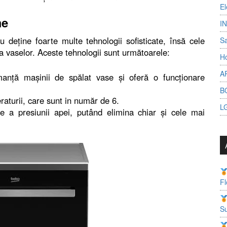
El
me
I
ţine foarte multe tehnologii sofisticate, însă cele
S
ea vaselor. Aceste tehnologii sunt următoarele:
Ho
A
anţă maşinii de spălat vase şi oferă o funcţionare
B
aturii, care sunt in număr de 6.
L
e a presiunii apei, putând elimina chiar şi cele mai
Fl
Su