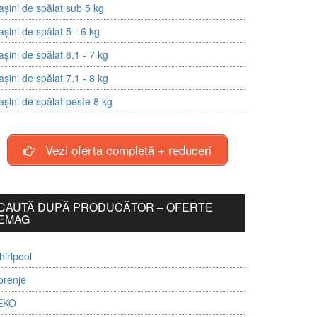
șini de spălat sub 5 kg
șini de spălat 5 - 6 kg
șini de spălat 6.1 - 7 kg
șini de spălat 7.1 - 8 kg
șini de spălat peste 8 kg
Vezi oferta completă + reduceri
CAUTĂ DUPĂ PRODUCĂTOR – OFERTE
EMAG
irlpool
orenje
EKO