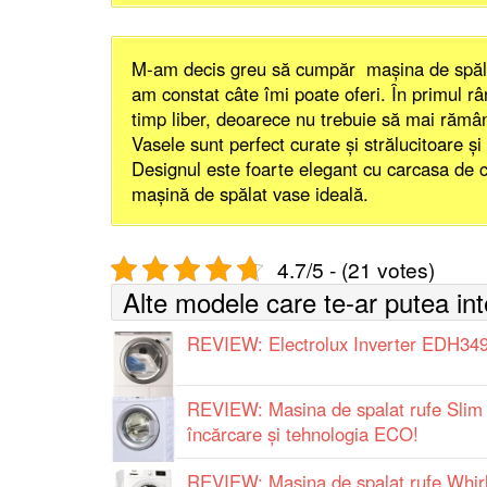
M-am decis greu să cumpăr maşina de spă
am constat câte îmi poate oferi. În primul 
timp liber, deoarece nu trebuie să mai rămâ
Vasele sunt perfect curate şi strălucitoare ş
Designul este foarte elegant cu carcasa de 
maşină de spălat vase ideală.
4.7/5 - (21 votes)
Alte modele care te-ar putea in
REVIEW: Electrolux Inverter EDH3
REVIEW: Masina de spalat rufe Slim
încărcare și tehnologia ECO!
REVIEW: Masina de spalat rufe Whi