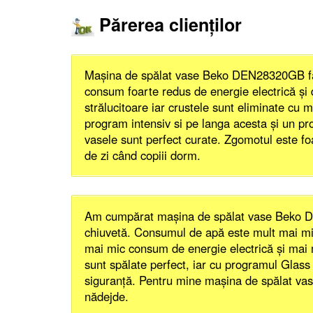
Părerea clienţilor
Maşina de spălat vase Beko DEN28320GB fac
consum foarte redus de energie electrică şi 
strălucitoare iar crustele sunt eliminate cu
program intensiv si pe langa acesta şi un p
vasele sunt perfect curate. Zgomotul este fo
de zi când copiii dorm.
Am cumpărat maşina de spălat vase Beko DE
chiuvetă. Consumul de apă este mult mai mic 
mai mic consum de energie electrică şi mai m
sunt spălate perfect, iar cu programul Glass 
siguranţă. Pentru mine maşina de spălat v
nădejde.