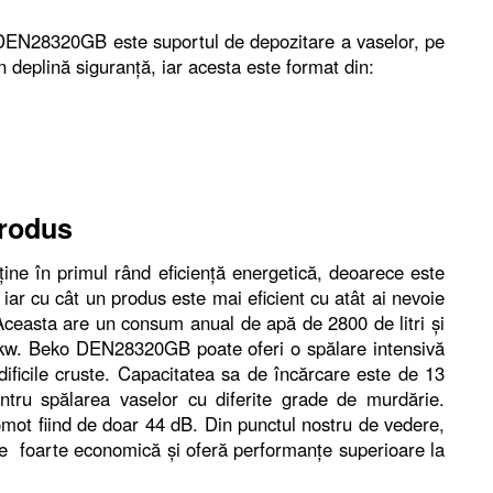
 DEN28320GB este suportul de depozitare a vaselor, pe
în deplină siguranţă, iar acesta este format din:
produs
e în primul rând eficienţă energetică, deoarece este
 iar cu cât un produs este mai eficient cu atât ai nevoie
i. Aceasta are un consum anual de apă de 2800 de litri şi
 kw. Beko DEN28320GB poate oferi o spălare intensivă
dificile cruste. Capacitatea sa de încărcare este de 13
tru spălarea vaselor cu diferite grade de murdărie.
omot fiind de doar 44 dB. Din punctul nostru de vedere,
foarte economică şi oferă performanţe superioare la