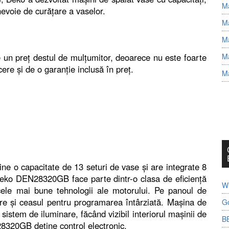
Ma
nevoie de curăţare a vaselor.
Ma
Ma
n preţ destul de mulţumitor, deoarece nu este foarte
Ma
e şi de o garanţie inclusă în preţ.
Ma
 o capacitate de 13 seturi de vase şi are integrate 8
eko DEN28320GB face parte dintr-o clasa de eficienţă
Wh
cele mai bune tehnologii ale motorului. Pe panoul de
sare şi ceasul pentru programarea întârziată. Maşina de
G
tem de iluminare, făcând vizibil interiorul maşinii de
B
8320GB deţine control electronic.