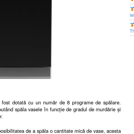
te
T
ost dotată cu un număr de 8 programe de spălare.
putând spăla vasele în funcţie de gradul de murdărie şi
e:
osibilitatea de a spăla o cantitate mică de vase, acesta