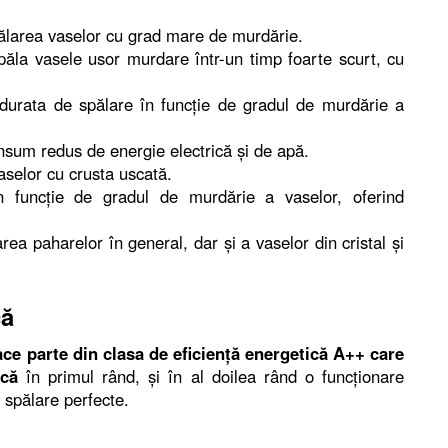
pălarea vaselor cu grad mare de murdărie.
 spăla vasele usor murdare într-un timp foarte scurt, cu
durata de spălare în funcţie de gradul de murdărie a
sum redus de energie electrică şi de apă.
aselor cu crusta uscată.
 funcţie de gradul de murdărie a vaselor, oferind
a paharelor în general, dar şi a vaselor din cristal şi
că
e parte din clasa de eficienţă energetică A++ care
ică
în primul rând, şi în al doilea rând o funcţionare
e spălare perfecte.