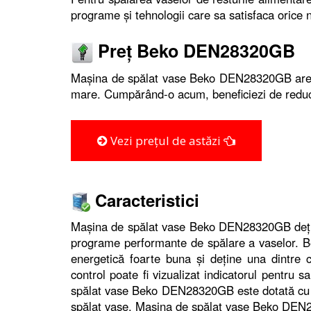
programe şi tehnologii care sa satisfaca orice 
Preţ Beko DEN28320GB
Maşina de spălat vase Beko DEN28320GB are u
mare. Cumpărând-o acum, beneficiezi de reducer
Vezi prețul de astăzi
Caracteristici
Maşina de spălat vase Beko DEN28320GB deţine
programe performante de spălare a vaselor. B
energetică foarte buna şi deţine una dintre 
control poate fi vizualizat indicatorul pentru 
spălat vase Beko DEN28320GB este dotată cu sis
spălat vase. Maşina de spălat vase Beko DEN2