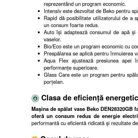
reprezentând un program economic.
Intensiv este dezvoltat de Beko pentru s
Rapid dă posibilitate utilizatorului de a
un consum foarte redus.
Auto îşi adaptează consumul de apă şi 
vaselor.
Bio/Eco este un program economic cu con
Prespălarea se aplică pentru înmuierea v
Aqua Flex ajustează presiunea apei în
performanţe superioare.
Glass Care este un program pentru spălare
porţelan.
Clasa de eficienţă energeti
Maşina de spălat vase Beko DEN28320GB fac
oferă un consum redus de energie electr
performantă cu eficientă ridicată şi rezultate d