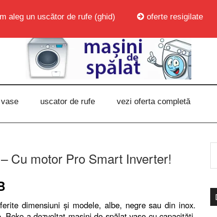
m aleg un uscător de rufe (ghid)
oferte resigilate
 vase
uscator de rufe
vezi oferta completă
Cu motor Pro Smart Inverter!
B
ferite dimensiuni şi modele, albe, negre sau din inox.
, Beko a dezvoltat maşini de spălat vase cu capacităţi,