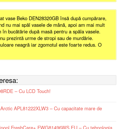
lat vase Beko DEN28320GB însă după cumpărare,
rând nu mai spăl vasele de mână, apoi am mai mult
n în bucătărie după masă pentru a spăla vasele.
i nu prezintă urme de stropi sau de murdărie.
culoare neagră iar zgomotul este foarte redus. O
teresa:
498RDE – Cu LCD Touch!
 Arctic APL81222XLW3 – Cu capacitate mare de
rlpool FreshCare+ FWG81496WS EU – Cu tehnologia