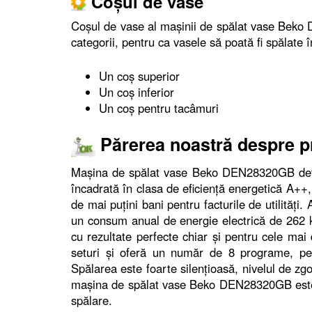
Coşul de vase
Coşul de vase al maşinii de spălat vase Beko
categorii, pentru ca vasele să poată fi spălate 
Un coş superior
Un coş inferior
Un coş pentru tacâmuri
Părerea noastră despre 
Maşina de spălat vase Beko DEN28320GB deţin
încadrată în clasa de eficienţă energetică A++,
de mai puţini bani pentru facturile de utilităţ
un consum anual de energie electrică de 262
cu rezultate perfecte chiar şi pentru cele mai 
seturi şi oferă un număr de 8 programe, pen
Spălarea este foarte silenţioasă, nivelul de zg
maşina de spălat vase Beko DEN28320GB este 
spălare.