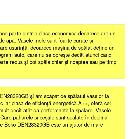
e parte dintr-o clasă economică deoarece are un
de apă. Vasele mele sunt foarte curate şi
 mare uşurinţă, deoarece maşina de spălat deţine un
rogram auto, care nu se opreşte decât atunci când
arte redus şi pot spăla chiar şi noaptea sau pe timp
N28320GB şi am scăpat de spălatul vaselor la
iar clasa de eficienţă energetică A++, oferă cel
ult decît atât dă performanţă la spălare. Vasele
Care paharele şi ceştile sunt spălate în deplină
ase Beko DEN28320GB este un ajutor de mare