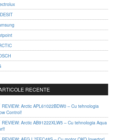
ectrolux
NDESIT
amsung
tpoint
RCTIC
OSCH
G
ARTICOLE RECENTE
REVIEW: Arctic APL61022BDW0 – Cu tehnologia
ow Control!
REVIEW: Arctic AB91222XLW5 – Cu tehnologia Aqua
rf!
REVIEW: AEG L7FEC48S – Cu motor OKO Invertor!