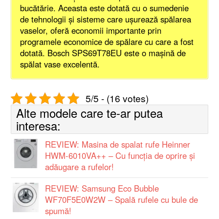
bucătărie. Aceasta este dotată cu o sumedenie
de tehnologii și sisteme care ușurează spălarea
vaselor, oferă economii importante prin
programele economice de spălare cu care a fost
dotată. Bosch SPS69T78EU este o mașină de
spălat vase excelentă.
5/5 - (16 votes)
Alte modele care te-ar putea
interesa:
REVIEW: Masina de spalat rufe Heinner
HWM-6010VA++ – Cu funcția de oprire și
adăugare a rufelor!
REVIEW: Samsung Eco Bubble
WF70F5E0W2W – Spală rufele cu bule de
spumă!