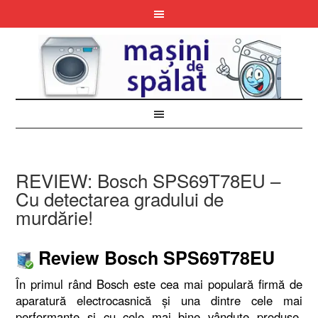
REVIEW: Bosch SPS69T78EU –
Cu detectarea gradului de
murdărie!
Review Bosch SPS69T78EU
În primul rând Bosch este cea mai populară firmă de
aparatură electrocasnică și una dintre cele mai
performante și cu cele mai bine vândute produse.