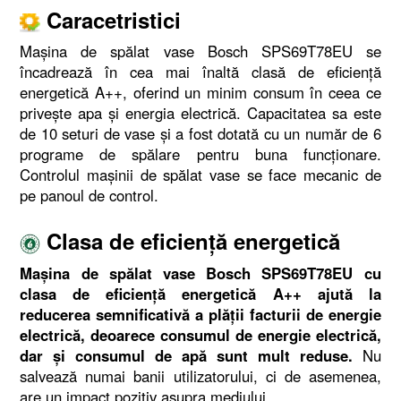
Caracetristici
Mașina de spălat vase Bosch SPS69T78EU se
încadrează în cea mai înaltă clasă de eficiență
energetică A++, oferind un minim consum în ceea ce
privește apa și energia electrică. Capacitatea sa este
de 10 seturi de vase și a fost dotată cu un număr de 6
programe de spălare pentru buna funcționare.
Controlul mașinii de spălat vase se face mecanic de
pe panoul de control.
Clasa de eficiență energetică
Mașina de spălat vase Bosch SPS69T78EU cu
clasa de eficiență energetică A++ ajută la
reducerea semnificativă a plății facturii de energie
electrică, deoarece consumul de energie electrică,
dar și consumul de apă sunt mult reduse.
Nu
salvează numai banii utilizatorului, ci de asemenea,
are un impact pozitiv asupra mediului.