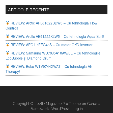
ARTICOLE RECENTE
REVIEW: Arctic APL61022BDW0 – Cu tehnologia Flow
Control!
REVIEW: Arctic AB91222XLW5 – Cu tehnologia Aqua Surf!
REVIEW: AEG L7FEC48S – Cu motor OKO Invertor!
REVIEW: Samsung WD70J5A10AW/LE – Cu tehnologiile
EcoBubble și Diamond Drum!
REVIEW: Beko WTV9744XWAT – Cu tehnologia Air
Therapy!
Copyright © 2026 ·
Magazine Pro Theme
on
Genesis
Framework
·
WordPress
·
Log in