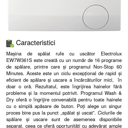
Caracteristici
Maşina de spălat rufe cu uscător Electrolux
EW7W361S este creată cu un număr de 16 programe
de spălare, printre care şi programul Non-Stop 60
Minutes. Aceste este un ciclu excepţional de rapid şi
eficient de spălare şi uscare a încărcăturilor mici, în
doar o oră. Rezultatul, este îngrijirea hainelor fără
probleme şi la momentul potrivit. Programul Wash &
Dry oferă o îngrijire convenabilă pentru toate hainele
cu o simplă apăsare de buton. Poţi alege un singur
proces bine pus la punct „spălat şi uscat”. Ciclurile de
spălare şi uscare sunt de asemenea disponibile
separat, ceea ce oferă oportunităţi cu adevărat ample