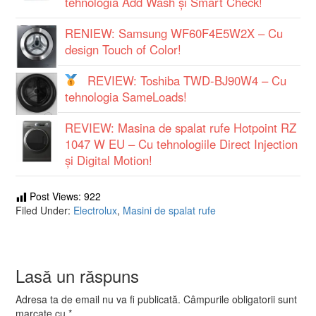
tehnologia Add Wash și Smart Check!
RENIEW: Samsung WF60F4E5W2X – Cu
design Touch of Color!
REVIEW: Toshiba TWD-BJ90W4 – Cu
tehnologia SameLoads!
REVIEW: Masina de spalat rufe Hotpoint RZ
1047 W EU – Cu tehnologiile Direct Injection
și Digital Motion!
Post Views:
922
Filed Under:
Electrolux
,
Masini de spalat rufe
Lasă un răspuns
Adresa ta de email nu va fi publicată.
Câmpurile obligatorii sunt
marcate cu
*