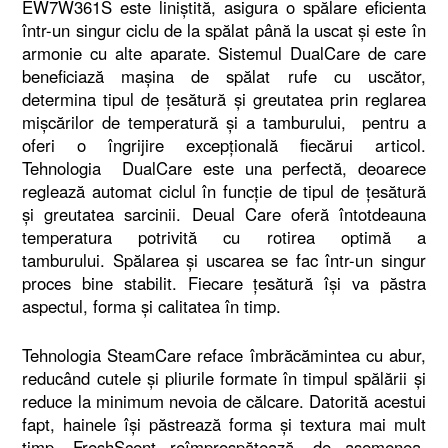
EW7W361S este liniştită, asigura o spălare eficienta
într-un singur ciclu de la spălat până la uscat şi este în
armonie cu alte aparate. Sistemul DualCare de care
beneficiază maşina de spălat rufe cu uscător,
determina tipul de ţesătură şi greutatea prin reglarea
mişcărilor de temperatură şi a tamburului, pentru a
oferi o îngrijire excepţională fiecărui articol.
Tehnologia DualCare este una perfectă, deoarece
reglează automat ciclul în funcţie de tipul de ţesătură
şi greutatea sarcinii. Deual Care oferă întotdeauna
temperatura potrivită cu rotirea optimă a
tamburului. Spălarea şi uscarea se fac într-un singur
proces bine stabilit. Fiecare ţesătură îşi va păstra
aspectul, forma şi calitatea în timp.
Tehnologia SteamCare reface îmbrăcămintea cu abur,
reducând cutele şi pliurile formate în timpul spălării şi
reduce la minimum nevoia de călcare. Datorită acestui
fapt, hainele îşi păstrează forma şi textura mai mult
timp. FreshScent reîmprospătează, de asemenea,