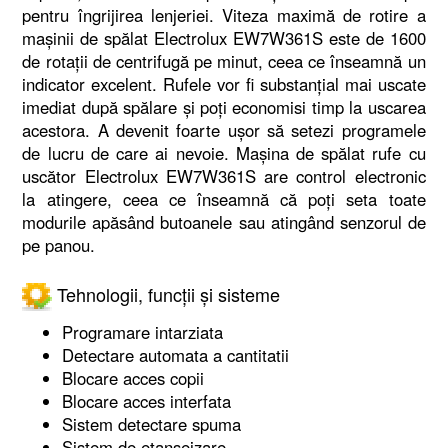
pentru îngrijirea lenjeriei. Viteza maximă de rotire a
maşinii de spălat Electrolux EW7W361S este de 1600
de rotaţii de centrifugă pe minut, ceea ce înseamnă un
indicator excelent. Rufele vor fi substanţial mai uscate
imediat după spălare şi poţi economisi timp la uscarea
acestora. A devenit foarte uşor să setezi programele
de lucru de care ai nevoie. Maşina de spălat rufe cu
uscător Electrolux EW7W361S are control electronic
la atingere, ceea ce înseamnă că poţi seta toate
modurile apăsând butoanele sau atingând senzorul de
pe panou.
Tehnologii, funcții și sisteme
Programare intarziata
Detectare automata a cantitatii
Blocare acces copii
Blocare acces interfata
Sistem detectare spuma
Sistem de etanseizare