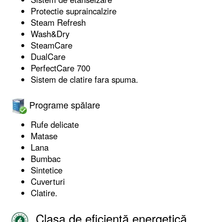
Protectie supraincalzire
Steam Refresh
Wash&Dry
SteamCare
DualCare
PerfectCare 700
Sistem de clatire fara spuma.
Programe spălare
Rufe delicate
Matase
Lana
Bumbac
Sintetice
Cuverturi
Clatire.
Clasa de eficiență energetică