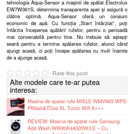
tehnologia Aqua-Sensor a maşinii de spălat Electrolux
EW7W361S, determina transparenta apei şi asigură o
clătire optimă. Aqua-Sensor oferă un consum
economic de apă. Cu funcţia „Start întârziat”, poţi
întârzia începerea spălării rufelor, pentru o perioadă
mai convenabilă pentru tine. Nu trebuie să aştepţi
seară pentru a termina spălarea rufelor, atunci când
ajungi acasă, ci poţi începe spălarea cu mult înainte
de a ajunge acasă.
Rate this post
Alte modele care te-ar putea
interesa:
Masina de spalat rufe MIELE WMV963 WPS
PWash&TDos XL Tronic Wifi A+++
REVIEW: Masina de spalat rufe Samsung
Add-Wash WW80K44305W/LE – Cu