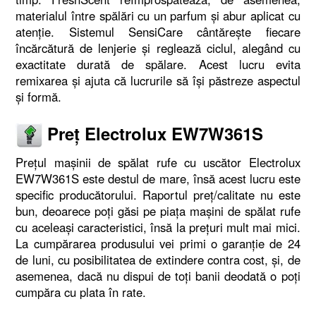
materialul între spălări cu un parfum şi abur aplicat cu
atenţie. Sistemul SensiCare cântăreşte fiecare
încărcătură de lenjerie şi reglează ciclul, alegând cu
exactitate durată de spălare. Acest lucru evita
remixarea şi ajuta că lucrurile să îşi păstreze aspectul
şi formă.
Preț Electrolux EW7W361S
Preţul maşinii de spălat rufe cu uscător Electrolux
EW7W361S este destul de mare, însă acest lucru este
specific producătorului. Raportul preţ/calitate nu este
bun, deoarece poţi găsi pe piaţa maşini de spălat rufe
cu aceleaşi caracteristici, însă la preţuri mult mai mici.
La cumpărarea produsului vei primi o garanţie de 24
de luni, cu posibilitatea de extindere contra cost, şi, de
asemenea, dacă nu dispui de toţi banii deodată o poţi
cumpăra cu plata în rate.