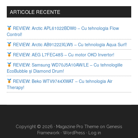
ARTICOLE RECENTE
REVIEW: Arctic APL61022BDW0 – Cu tehnologia Flow
Control!
REVIEW: Arctic AB91222XLW5 – Cu tehnologia Aqua Surf!
REVIEW: AEG L7FEC48S – Cu motor OKO Invertor!
REVIEW: Samsung WD70J5A10AW/LE – Cu tehnologiile
EcoBubble și Diamond Drum!
REVIEW: Beko WTV9744XWAT – Cu tehnologia Air
Therapy!
Copyright © 2026 ·
Magazine Pro Theme
on
Genesis
Framework
·
WordPress
·
Log in