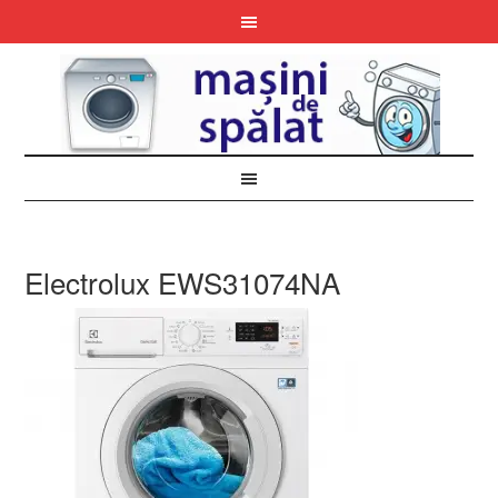
Electrolux EWS31074NA