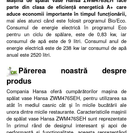
Mașina de spălat vase Hansa ZWM476SEH face
parte din clasa de eficiență energetică A+ care
aduce economii importante în timpul funcționării,
mai ales atunci când este folosit programul Bio/Eco.
Consumul de energie electrică în programul Eco
pentru un ciclu de spălare, este de 0,83 kw, iar
consumul de apă este de 9 litri. Consumul anul de
energie electrică este de 238 kw iar consumul de apă
anual este 2520 litri.
Părerea noastră despre
produs
Compania Hansa oferă cumpărătorilor mașina de
spălat vase Hansa ZWM476SEH, pentru utilizarea sa
atât în mediul casnic cât și în micile bucătării ale
unora dintre micile restaurante. Caracteristicile mașinii
de spălat vase Hansa ZWM476SEH sunt reprezentate
în primul rând de designul interesant și apoi de
performanță și funcționalitate, aceasta reprezentând