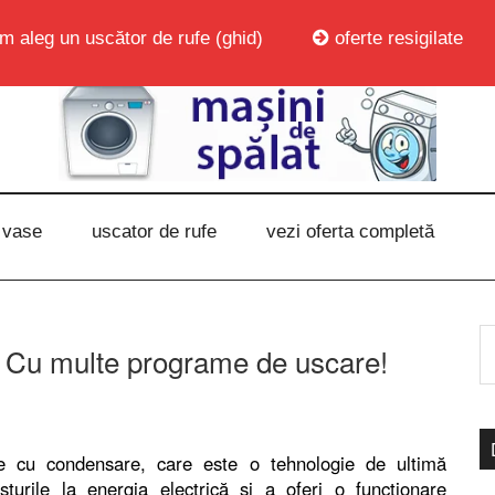
m aleg un uscător de rufe (ghid)
oferte resigilate
 vase
uscator de rufe
vezi oferta completă
Cu multe programe de uscare!
fe cu condensare, care este o tehnologie de ultimă
urile la energia electrică şi a oferi o funcţionare