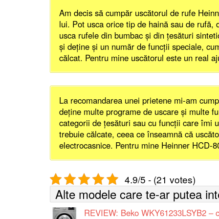
Am decis să cumpăr uscătorul de rufe Heinn
lui. Pot usca orice tip de haină sau de rufă
usca rufele din bumbac şi din ţesături sinte
şi deţine şi un număr de funcţii speciale, c
călcat. Pentru mine uscătorul este un real aj
La recomandarea unei prietene mi-am cumpă
deţine multe programe de uscare şi multe fun
categorii de ţesături sau cu funcţii care îm
trebuie călcate, ceea ce înseamnă că uscător
electrocasnice. Pentru mine Heinner HCD-80
4.9/5 - (21 votes)
Alte modele care te-ar putea in
REVIEW: Beko WKY61233LSYB2 – cu