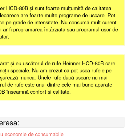
er HCD-80B şi sunt foarte mulţumită de calitatea
, deoarece are foarte multe programe de uscare. Pot
tice pe grade de intensitate. Nu consumă mult curent
um ar fi programarea întârziată sau programul uşor de
utor.
rat şi eu uscătorul de rufe Heinner HCD-80B care
cţii speciale. Nu am crezut că pot usca rufele pe
i uşurează munca. Unele rufe după uscare nu mai
ul de rufe este unul dintre cele mai bune aparate
B înseamnă confort şi calitate.
teresa:
 economie de consumabile