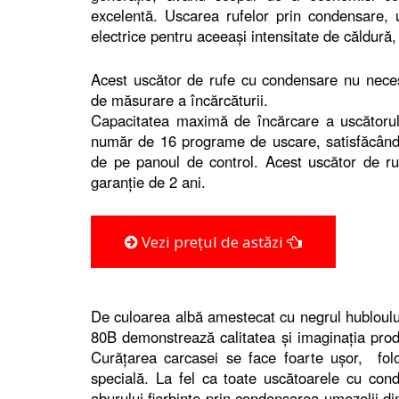
excelentă. Uscarea rufelor prin condensare, 
electrice pentru aceeaşi intensitate de căldură,
Acest uscător de rufe cu condensare nu necesit
de măsurare a încărcăturii.
Capacitatea maximă de încărcare a uscătoru
număr de 16 programe de uscare, satisfăcând m
de pe panoul de control. Acest uscător de ruf
garanţie de 2 ani.
Vezi prețul de astăzi
De culoarea albă amestecat cu negrul hubloul
80B demonstrează calitatea şi imaginaţia prod
Curăţarea carcasei se face foarte uşor, fol
specială. La fel ca toate uscătoarele cu co
aburului fierbinte prin condensarea umezelii din