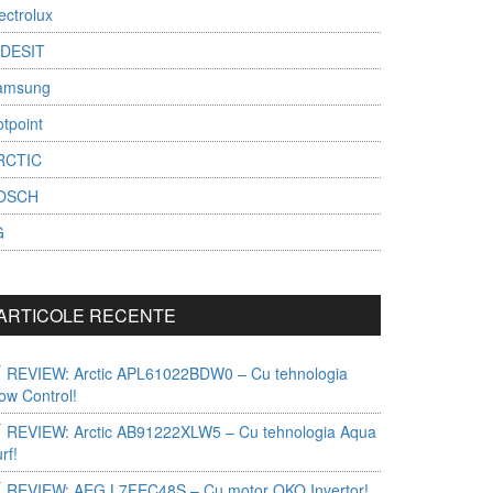
ectrolux
NDESIT
amsung
tpoint
RCTIC
OSCH
G
ARTICOLE RECENTE
REVIEW: Arctic APL61022BDW0 – Cu tehnologia
ow Control!
REVIEW: Arctic AB91222XLW5 – Cu tehnologia Aqua
rf!
REVIEW: AEG L7FEC48S – Cu motor OKO Invertor!