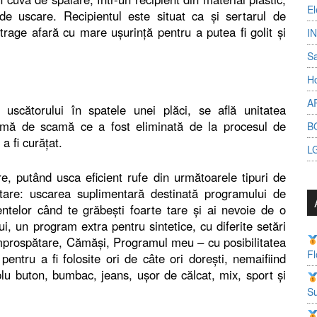
El
de uscare. Recipientul este situat ca şi sertarul de
trage afară cu mare uşurinţă pentru a putea fi golit şi
I
S
Ho
A
uscătorului în spatele unei plăci, se află unitatea
 urmă de scamă ce a fost eliminată de la procesul de
B
a fi curăţat.
L
e, putând usca eficient rufe din următoarele tipuri de
entare: uscarea suplimentară destinată programului de
telor când te grăbeşti foarte tare şi ai nevoie de o
i, un program extra pentru sintetice, cu diferite setări
 Împrospătare, Cămăşi, Programul meu – cu posibilitatea
Fl
entru a fi folosite ori de câte ori doreşti, nemaifiind
lu buton, bumbac, jeans, uşor de călcat, mix, sport şi
Su