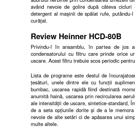
având nevoie de golire după câteva cicluri 
detergent al maşinii de spălat rufe, putându-l 
curăţat.
Review Heinner HCD-80B
Privindu-l în ansamblu, în partea de jos a 
condensatorului cu filtru care prinde orice
uscare. Acest filtru trebuie scos periodic pentru 
Lista de programe este destul de încurajatoar
ţesături, unele dintre ele cu funcţii suplim
bumbac, uscarea rapidă fiind destinată momen
anumită haină, uscarea prin recircularea aerulu
ale intensităţii de uscare, sintetice-standard,
de a seta opţiunile dorite şi de a le memora p
nevoie de alte setări ci de apăsarea unui simp
multe altele.