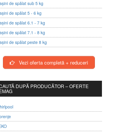
șini de spălat sub 5 kg
șini de spălat 5 - 6 kg
șini de spălat 6.1 - 7 kg
șini de spălat 7.1 - 8 kg
șini de spălat peste 8 kg
Vezi oferta completă + reduceri
CAUTĂ DUPĂ PRODUCĂTOR – OFERTE
EMAG
irlpool
orenje
EKO