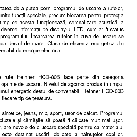
itatea de a putea porni programul de uscare a rufelor,
mite funcţii speciale, precum blocarea pentru protecţia
n timp ce acesta funcţionează, semnalizare acustică la
iverse informaţii pe display-ul LED, cum ar fi status
programului. Încărcarea rufelor în cuva de uscare se
nea destul de mare. Clasa de eficienţă energetică din
enabil de energie electrică.
e rufe Heinner HCD-80B face parte din categoria
te optime de uscare. Nivelul de zgomot produs în timpul
nsumul energetic destul de convenabil. Heinner HCD-80B
fiecare tip de ţesătură.
sintetice, jeans, mix, sport, uşor de călcat. Programul
luzele şi cămăşile să poată fi călcate mult mai uşor.
er, are nevoie de o uscare specială pentru ca materialul
ste destinat uscării delicate a hăinuţelor copiilor.