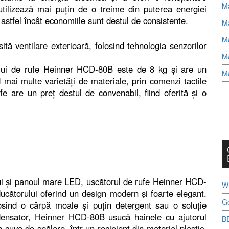
Ma
utilizează mai puţin de o treime din puterea energiei
 astfel încât economiile sunt destul de consistente.
Ma
Ma
ă ventilare exterioară, folosind tehnologia senzorilor
Ma
lui de rufe Heinner HCD-80B este de 8 kg şi are un
Ma
ai multe varietăţi de materiale, prin comenzi tactile
e are un preţ destul de convenabil, fiind oferită şi o
ui şi panoul mare LED, uscătorul de rufe Heinner HCD-
Wh
ucătorului oferind un design modern şi foarte elegant.
G
osind o cârpă moale şi puţin detergent sau o soluţie
ndensator, Heinner HCD-80B usucă hainele cu ajutorul
B
 cuva de spălare, într-un recipient din material plastic,