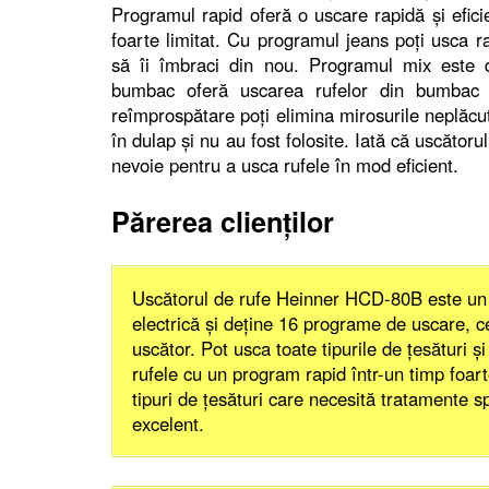
Programul rapid oferă o uscare rapidă şi efici
foarte limitat. Cu programul jeans poţi usca ra
să îi îmbraci din nou. Programul mix este de
bumbac oferă uscarea rufelor din bumbac p
reîmprospătare poţi elimina mirosurile neplăcut
în dulap şi nu au fost folosite. Iată că uscător
nevoie pentru a usca rufele în mod eficient.
Părerea clienţilor
Uscătorul de rufe Heinner HCD-80B este un 
electrică şi deţine 16 programe de uscare, 
uscător. Pot usca toate tipurile de ţesături ş
rufele cu un program rapid într-un timp foar
tipuri de ţesături care necesită tratamente
excelent.