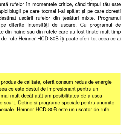
entă rufelor în momentele critice, când timpul tău este
pid blugii pe care tocmai i-ai spălat şi pe care doreşti
stinat uscării rufelor din ţesături mixte. Programul
e diferite intensităţi de uscare. Cu programul de
e din haine sau din rufele care au fost ţinute mult timp
ul de rufe Heinner HCD-80B îţi poate oferi tot ceea ce ai
produs de calitate, oferă consum redus de energie
ceea ce este destul de impresionant pentru un
i mai mult decât atât am posibilitatea de a usca
te scurt. Deţine şi programe speciale pentru anumite
 speciale. Heinner HCD-80B este un uscător de rufe