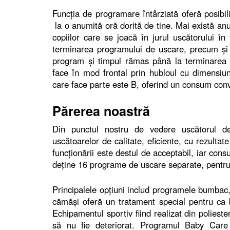
Funcţia de programare întârziată oferă posibil
la o anumită oră dorită de tine. Mai există anu
copiilor care se joacă în jurul uscătorului î
terminarea programului de uscare, precum şi d
program şi timpul rămas până la terminarea 
face în mod frontal prin hubloul cu dimensiu
care face parte este B, oferind un consum conv
Părerea noastră
Din punctul nostru de vedere uscătorul d
uscătoarelor de calitate, eficiente, cu rezulta
funcţionării este destul de acceptabil, iar co
deţine 16 programe de uscare separate, pentru 
Principalele opţiuni includ programele bumbac, 
cămăşi oferă un tratament special pentru ca b
Echipamentul sportiv fiind realizat din poliest
să nu fie deteriorat. Programul Baby Care e