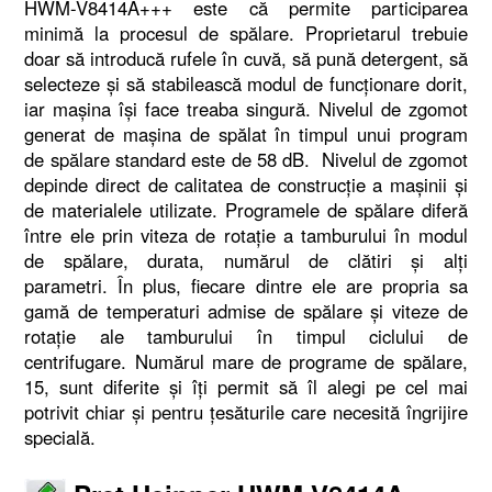
HWM-V8414A+++ este că permite participarea
minimă la procesul de spălare. Proprietarul trebuie
doar să introducă rufele în cuvă, să pună detergent, să
selecteze și să stabilească modul de funcționare dorit,
iar mașina îşi face treaba singură. Nivelul de zgomot
generat de mașina de spălat în timpul unui program
de spălare standard este de 58 dB. Nivelul de zgomot
depinde direct de calitatea de construcție a mașinii și
de materialele utilizate. Programele de spălare diferă
între ele prin viteza de rotație a tamburului în modul
de spălare, durata, numărul de clătiri și alți
parametri. În plus, fiecare dintre ele are propria sa
gamă de temperaturi admise de spălare și viteze de
rotație ale tamburului în timpul ciclului de
centrifugare. Numărul mare de programe de spălare,
15, sunt diferite și îți permit să îl alegi pe cel mai
potrivit chiar și pentru țesăturile care necesită îngrijire
specială.