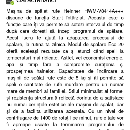
Mașina de spălat rufe Heinner HWM-V8414A+++
dispune de funcția Start întârziat. Aceasta este o
funcție care îți va permite să setezi intervalul de timp
după care dorești să începi programul de spălare.
Acest lucru te ajută la adaptarea procesului de
spălare, la rutina ta zilnică. Modul de spălare Eco 20
oferă aceleași rezultate ca și atunci când speli la
temperaturi mai ridicate. Astfel, vei economisi energie,
apă și timp fără a compromite curățenia și
prospețimea hainelor. Capacitatea de încărcare a
mașinii de spălat rufe este de 8 kg și îți permite să
speli o cantitate de rufe murdare pentru un număr
mare de membri ai familiei. Stilul minimalist al formei
și rezistența structurală reflectă dorința de a satisface
nu numai cerințele estetice ale mașinii de spălat, dar
și de a facilita utilizarea acesteia. Cu un nivel de
centrifugare de 1400 de rotații pe minut, rufele tale vor
fi aproape uscate la terminarea programului de