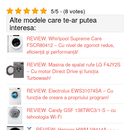
5/5 - (8 votes)
Alte modele care te-ar putea
interesa:
REVIEW: Whirlpool Supreme Care
FSCR80412 – Cu nivel de zgomot redus,
eficiență și performanță!
REVIEW: Masina de spalat rufe LG F4JY2S
– Cu motor Direct Drive și funcția
Turbowash!
REVIEW: Electrolux EWS31074SA – Cu
funcția de creare a propriului program!
REVIEW: Candy GSF 138TWC3/1-S – cu
tehnologia Wi-Fi
REVIEW: Heinner HWM-V8414A+++ –