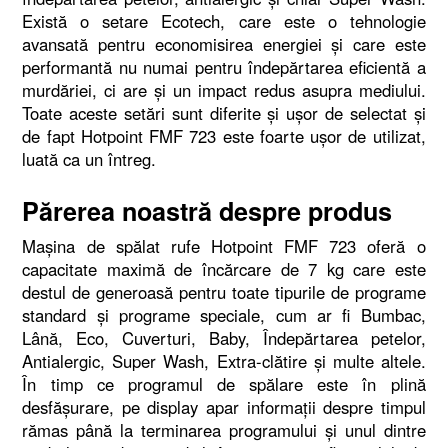
Există o setare Ecotech, care este o tehnologie
avansată pentru economisirea energiei şi care este
performantă nu numai pentru îndepărtarea eficientă a
murdăriei, ci are şi un impact redus asupra mediului.
Toate aceste setări sunt diferite şi uşor de selectat şi
de fapt Hotpoint FMF 723 este foarte uşor de utilizat,
luată ca un întreg.
Părerea noastră despre produs
Maşina de spălat rufe Hotpoint FMF 723 oferă o
capacitate maximă de încărcare de 7 kg care este
destul de generoasă pentru toate tipurile de programe
standard şi programe speciale, cum ar fi Bumbac,
Lână, Eco, Cuverturi, Baby, Îndepărtarea petelor,
Antialergic, Super Wash, Extra-clătire şi multe altele.
În timp ce programul de spălare este în plină
desfăşurare, pe display apar informaţii despre timpul
rămas până la terminarea programului şi unul dintre