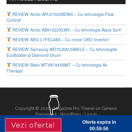
REVIEW: Arctic APL61022BDW0 – Cu tehnologia Flow
Control!
REVIEW: Arctic AB91222XLW5 – Cu tehnologia Aqua Surf!
REVIEW: AEG L7FEC48S – Cu motor OKO Invertor!
REVIEW: Samsung WD70J5A10AW/LE – Cu tehnologiile
EcoBubble și Diamond Drum!
REVIEW: Beko WTV9744XWAT – Cu tehnologia Air
Therapy!
Copyright © 2026 ·
Magazine Pro Theme
on
Genesis
Framework
·
WordPress
·
Log in
Oferta expira în
Vezi oferta!
00:59:55