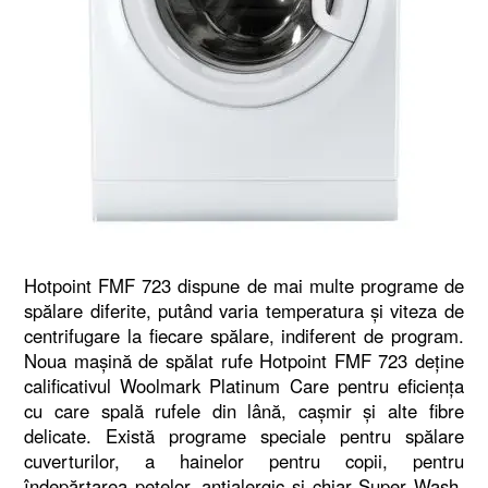
Hotpoint FMF 723 dispune de mai multe programe de
spălare diferite, putând varia temperatura şi viteza de
centrifugare la fiecare spălare, indiferent de program.
Noua maşină de spălat rufe Hotpoint FMF 723 deţine
calificativul Woolmark Platinum Care pentru eficienţa
cu care spală rufele din lână, caşmir şi alte fibre
delicate. Există programe speciale pentru spălare
cuverturilor, a hainelor pentru copii, pentru
îndepărtarea petelor, antialergic şi chiar Super Wash.