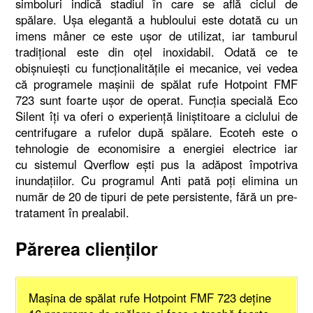
simboluri indică stadiul în care se află ciclul de
spălare. Uşa elegantă a hubloului este dotată cu un
imens mâner ce este uşor de utilizat, iar tamburul
tradiţional este din oţel inoxidabil. Odată ce te
obişnuieşti cu funcţionalităţile ei mecanice, vei vedea
că programele maşinii de spălat rufe Hotpoint FMF
723 sunt foarte uşor de operat. Funcţia specială Eco
Silent îţi va oferi o experienţă liniştitoare a ciclului de
centrifugare a rufelor după spălare. Ecoteh este o
tehnologie de economisire a energiei electrice iar
cu sistemul Qverflow eşti pus la adăpost împotriva
inundaţiilor. Cu programul Anti pată poţi elimina un
număr de 20 de tipuri de pete persistente, fără un pre-
tratament în prealabil.
Părerea clienţilor
Maşina de spălat rufe Hotpoint FMF 723 deţine