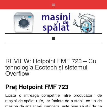
REVIEW: Hotpoint FMF 723 – Cu
tehnologia Ecotech şi sistemul
Overflow
Preţ Hotpoint FMF 723
Există o întreagă competiţie între producătorii de
maşini de spălat rufe, iar înainte de a stabili ce tip de
maşină de spălat vei cumpăra, este bine să ştii de ce