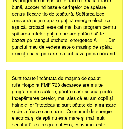
16 programe de spălare şi face o treabă foarte
bună, acoperind bazele cerinţelor de spălare
pentru fiecare tip de ţesătură. Spălarea Eco
consumă puţină apă şi puţină energie electrică,
aşa că, probabil este cel mai bun program pentru
spălarea rufelor puţin murdare putând să te
bazezi pe ratingul etichetei energetice A+++. Din
punctul meu de vedere este o maşinp de spălat
excepţională, pe care mă pot baza pe ea oricând.
Sunt foarte încântată de maşina de spălat
rufe Hotpoint FMF 723 deoarece are multe
programe de spălare, printre care şi unul pentru
îndepărtarea petelor, mai ales că eu am copii şi
hainele lor întotdeauna sunt pătate de la mîncare
şi de la fructe sau sucuri. Consumul de energie
electrică şi de apă nu este mare şi mai mult
decât atât cu programul Eco, consumul este