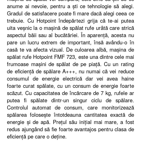
anume ai nevoie, pentru a şti ce tehnologie să alegi.
Gradul de satisfacere poate fi mare dacă alegi ceea ce
trebuie. Cu Hotpoint îndepărtezi grija că te-ai putea
uita veşnic la o maşină de spălat rufe urâtă care strică
aspectul băii sau al bucătăriei. În aparenţă, acesta nu
pare un lucru extrem de important, însă avându-o în
casă te va afecta vizual. De culoarea albă, maşina de
spălat rufe Hotpoint FMF 723, este una dintre cele mai
frumoase maşini de spălat de pe piaţă. Cu un rating
de eficienţă de spălare A+++, nu numai că vei reduce
consumul de energie electrică dar vei avea haine
foarte curat spălate, cu un consum de energie foarte
scăzut. Cu capacitatea de încărcare de 7 kg, rufele ar
putea fi spălate dintr-un singur ciclu de spălare.
Controlul automat de consum, care monitorizează
spălarea foloseşte întotdeauna cantitatea exactă de
energie şi de apă. Preţul său iniţial mai mare, a fost
redus ajungând să fie foarte avantajos pentru clasa de
eficienţă pe care o deţine.