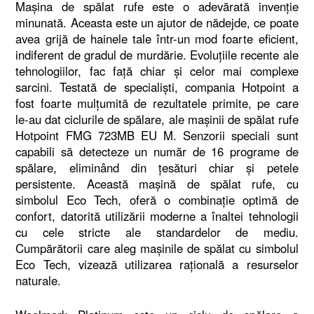
Mașina de spălat rufe este o adevărată invenție
minunată. Aceasta este un ajutor de nădejde, ce poate
avea grijă de hainele tale într-un mod foarte eficient,
indiferent de gradul de murdărie. Evoluțiile recente ale
tehnologiilor, fac față chiar și celor mai complexe
sarcini. Testată de specialiști, compania Hotpoint a
fost foarte mulțumită de rezultatele primite, pe care
le-au dat ciclurile de spălare, ale mașinii de spălat rufe
Hotpoint FMG 723MB EU M. Senzorii speciali sunt
capabili să detecteze un număr de 16 programe de
spălare, eliminând din țesături chiar și petele
persistente. Această mașină de spălat rufe, cu
simbolul Eco Tech, oferă o combinație optimă de
confort, datorită utilizării moderne a înaltei tehnologii
cu cele stricte ale standardelor de mediu.
Cumpărătorii care aleg mașinile de spălat cu simbolul
Eco Tech, vizează utilizarea rațională a resurselor
naturale.