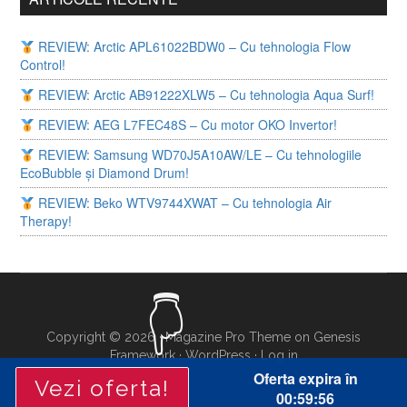
REVIEW: Arctic APL61022BDW0 – Cu tehnologia Flow
Control!
REVIEW: Arctic AB91222XLW5 – Cu tehnologia Aqua Surf!
REVIEW: AEG L7FEC48S – Cu motor OKO Invertor!
REVIEW: Samsung WD70J5A10AW/LE – Cu tehnologiile
EcoBubble și Diamond Drum!
REVIEW: Beko WTV9744XWAT – Cu tehnologia Air
Therapy!
Copyright © 2026 ·
Magazine Pro Theme
on
Genesis
Framework
·
WordPress
·
Log in
Oferta expira în
Vezi oferta!
00:59:56