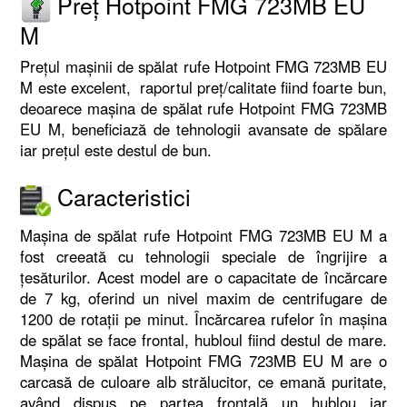
Preț Hotpoint FMG 723MB EU
M
Prețul mașinii de spălat rufe Hotpoint FMG 723MB EU
M este excelent, raportul preț/calitate fiind foarte bun,
deoarece mașina de spălat rufe Hotpoint FMG 723MB
EU M, beneficiază de tehnologii avansate de spălare
iar prețul este destul de bun.
Caracteristici
Mașina de spălat rufe Hotpoint FMG 723MB EU M a
fost creeată cu tehnologii speciale de îngrijire a
țesăturilor. Acest model are o capacitate de încărcare
de 7 kg, oferind un nivel maxim de centrifugare de
1200 de rotații pe minut. Încărcarea rufelor în mașina
de spălat se face frontal, hubloul fiind destul de mare.
Mașina de spălat Hotpoint FMG 723MB EU M are o
carcasă de culoare alb strălucitor, ce emană puritate,
având dispus pe partea frontală un hublou iar