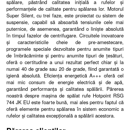
spălare, păstrând calitatea iniţială a rufelor şi
performanţele de calitate pentru spălarea lor. Motorul
Super Silent, cu trei faze, este proiectat cu sistem de
suspensie, capabil să absoarbă tensiunile cele mai
puternice, de asemenea, garantând o linişte absolută
în timpul fazelor de centrifugare. Circuitele inovatoare
şi caracteristicile cheie de pre-amestecare,
programele speciale dezvoltate pentru anumite tipuri
de îmbrăcăminte şi pentru anumite tipuri de ţesături,
oferă o certitudine a unui rezultat perfect chiar şi la
numai 40 de grade sau 20 de grade, fiind garantată o
igienă absolută. Eficienţa energetică A+++ oferă cel
mai mic consum de energie electrică şi de apă,
garantând performanţa şi calitatea spălării. Părerea
noastră despre maşina de spălat rufe Hotpoint RSG
744 JK EU este foarte bună, mai ales pentru faptul că
oferă elemente pentru spălarea în sistem economic a
rufelor şi calitatea excepţională a spălării acestora.