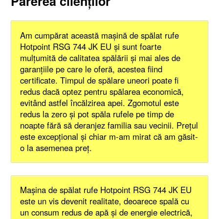
Părerea clienţilor
Am cumpărat această maşină de spălat rufe
Hotpoint RSG 744 JK EU şi sunt foarte
mulţumită de calitatea spălării şi mai ales de
garanţiile pe care le oferă, acestea fiind
certificate. Timpul de spălare uneori poate fi
redus dacă optez pentru spălarea economică,
evitând astfel încălzirea apei. Zgomotul este
redus la zero şi pot spăla rufele pe timp de
noapte fără să deranjez familia sau vecinii. Preţul
este excepţional şi chiar m-am mirat că am găsit-
o la asemenea preţ.
Maşina de spălat rufe Hotpoint RSG 744 JK EU
este un vis devenit realitate, deoarece spală cu
un consum redus de apă şi de energie electrică,