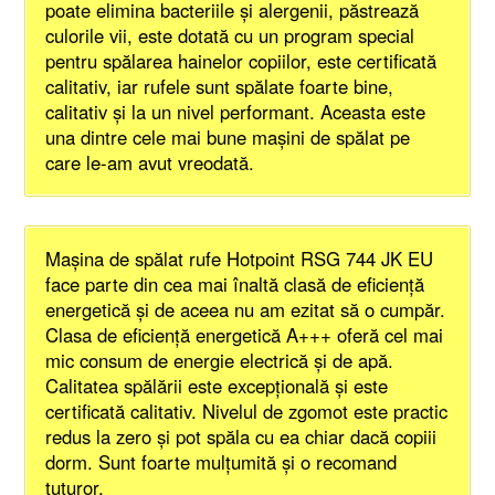
poate elimina bacteriile şi alergenii, păstrează
culorile vii, este dotată cu un program special
pentru spălarea hainelor copiilor, este certificată
calitativ, iar rufele sunt spălate foarte bine,
calitativ şi la un nivel performant. Aceasta este
una dintre cele mai bune maşini de spălat pe
care le-am avut vreodată.
Maşina de spălat rufe Hotpoint RSG 744 JK EU
face parte din cea mai înaltă clasă de eficienţă
energetică şi de aceea nu am ezitat să o cumpăr.
Clasa de eficienţă energetică A+++ oferă cel mai
mic consum de energie electrică şi de apă.
Calitatea spălării este excepţională şi este
certificată calitativ. Nivelul de zgomot este practic
redus la zero şi pot spăla cu ea chiar dacă copiii
dorm. Sunt foarte mulţumită şi o recomand
tuturor.