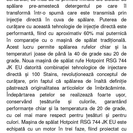
spălare pre-amestecă detergentul pe care îl
transformă într-o spumă care este transmisă prin
injecţie directă în cuva de spălare. Puterea de
curăţare cu această tehnologie de injecţie directă este
performantă, fiind cu aproximativ 60% mai puternică
în comparaţie cu o maşină de spălat tradiţională.
Acest lucru permite spălarea rufelor chiar şi la
temperaturi joase de până la 40 de grade sau 20 de
grade. Noua maşină de spălat rufe Hotpoint RSG 744
JK EU datorită combinaţiei tehnologice de injectare
directă şi 100 Stains, revoluţionează conceptul de
curăţare, prin faptul că spălarea de înaltă definiţie
păstrează originalitatea articolelor de îmbrăcăminte.
Îndepărtarea petelor se realizează foarte uşor,
conservând ţesăturile şi culorile, garantând
performanţe chiar şi la temperatura de 20 de grade,
cu cel mai mare respect pentru ţesături şi pentru
culori. Maşina de spălat Hotpoint RSG 744 JK EU este
echipată cu un motor în trei faze, fiind proiectat cu