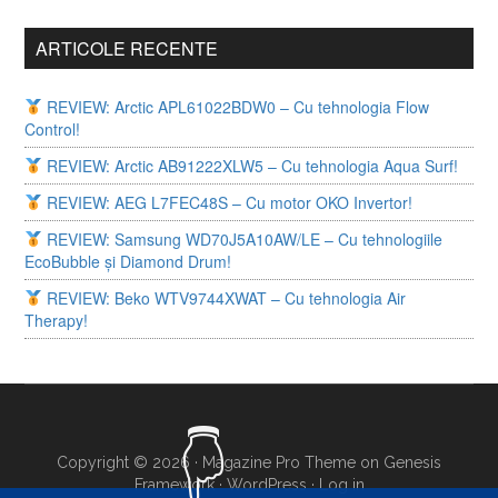
ARTICOLE RECENTE
REVIEW: Arctic APL61022BDW0 – Cu tehnologia Flow
Control!
REVIEW: Arctic AB91222XLW5 – Cu tehnologia Aqua Surf!
REVIEW: AEG L7FEC48S – Cu motor OKO Invertor!
REVIEW: Samsung WD70J5A10AW/LE – Cu tehnologiile
EcoBubble și Diamond Drum!
REVIEW: Beko WTV9744XWAT – Cu tehnologia Air
Therapy!
Copyright © 2026 ·
Magazine Pro Theme
on
Genesis
Framework
·
WordPress
·
Log in