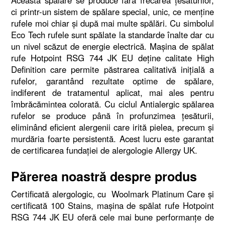
Această spălare se produce fără frecarea ţesăturilor,
ci printr-un sistem de spălare special, unic, ce menţine
rufele moi chiar şi după mai multe spălări. Cu simbolul
Eco Tech rufele sunt spălate la standarde înalte dar cu
un nivel scăzut de energie electrică. Maşina de spălat
rufe Hotpoint RSG 744 JK EU deţine calitate High
Definition care permite păstrarea calitativă iniţială a
rufelor, garantând rezultate optime de spălare,
indiferent de tratamentul aplicat, mai ales pentru
îmbrăcămintea colorată. Cu ciclul Antialergic spălarea
rufelor se produce până în profunzimea ţesăturii,
eliminând eficient alergenii care irită pielea, precum şi
murdăria foarte persistentă. Acest lucru este garantat
de certificarea fundaţiei de alergologie Allergy UK.
Părerea noastră despre produs
Certificată alergologic, cu Woolmark Platinum Care şi
certificată 100 Stains, maşina de spălat rufe Hotpoint
RSG 744 JK EU oferă cele mai bune performanţe de