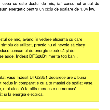
i ceea ce este destul de mic, iar consumul anual de
sum energetic pentru un ciclu de spălare de 1,04 kw.
ul de mic, având în vedere eficiența cu care
implu de utilizat, practic nu ai nevoie să citești
reduce consumul de energie electrică și de
u se aude. Indesit DFG26B1 merită toți banii.
pălat vase Indesit DFG26B1 deoarece are o bună
t redus în comparație cu alte mașini de spălat vase,
e, mai ales că familia mea este numeroasă.
t și la energia electrică.