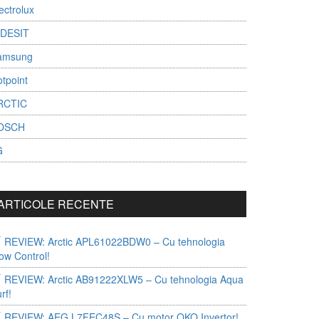
ectrolux
NDESIT
amsung
tpoint
RCTIC
OSCH
G
ARTICOLE RECENTE
REVIEW: Arctic APL61022BDW0 – Cu tehnologia
ow Control!
REVIEW: Arctic AB91222XLW5 – Cu tehnologia Aqua
rf!
REVIEW: AEG L7FEC48S – Cu motor OKO Invertor!