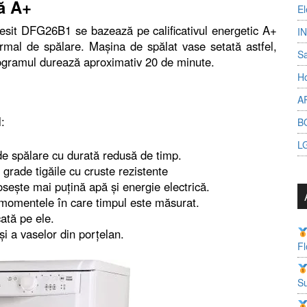
ă A+
El
esit DFG26B1 se bazează pe calificativul energetic A+
I
mal de spălare. Mașina de spălat vase setată astfel,
S
programul durează aproximativ 20 de minute.
Ho
A
:
B
L
e spălare cu durată redusă de timp.
grade tigăile cu cruste rezistente
sește mai puțină apă și energie electrică.
 momentele în care timpul este măsurat.
ată pe ele.
și a vaselor din porțelan.
Fl
Su