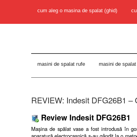
cum aleg o masina de spalat (ghid)
cu
masini de spalat rufe
masini de spalat
REVIEW: Indesit DFG26B1 – Of
Review Indesit DFG26B1
Mașina de spălat vase a fost introdusă în gos
aparatură electrocasnică s-au gândit la o met