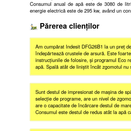
Consumul anual de apă este de 3080 de litr
energie electrică este de 295 kw, având un con
Părerea clienților
Am cumpărat Indesit DFG26B1 la un preț dest
îndepărtează crustele de arsură. Este foarte s
instrucțiunile de folosire, și programul Eco 
apă. Spală atât de liniștit încât zgomotul n
Sunt destul de impresionat de mașina de s
selecție de programe, are un nivel de zgomo
are o capacitate de încărcare destul de mar
Consumul este destul de redus atât la apă câ