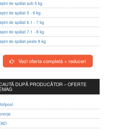
șini de spălat sub 5 kg
șini de spălat 5 - 6 kg
șini de spălat 6.1 - 7 kg
șini de spălat 7.1 - 8 kg
șini de spălat peste 8 kg
Vezi oferta completă + reduceri
CAUTĂ DUPĂ PRODUCĂTOR – OFERTE
EMAG
irlpool
orenje
EKO