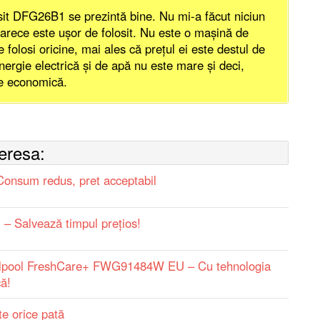
it DFG26B1 se prezintă bine. Nu mi-a făcut niciun
oarece este ușor de folosit. Nu este o mașină de
 folosi oricine, mai ales că prețul ei este destul de
ergie electrică și de apă nu este mare și deci,
te economică.
teresa:
nsum redus, pret acceptabil
 Salvează timpul preţios!
rlpool FreshCare+ FWG91484W EU – Cu tehnologia
ă!
 orice pată