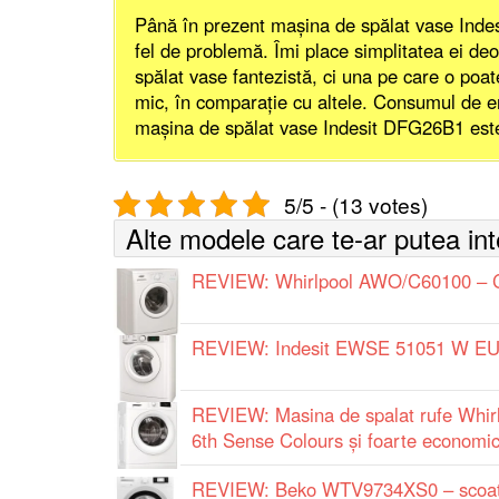
Până în prezent mașina de spălat vase Indes
fel de problemă. Îmi place simplitatea ei de
spălat vase fantezistă, ci una pe care o poate
mic, în comparație cu altele. Consumul de en
mașina de spălat vase Indesit DFG26B1 es
5/5 - (13 votes)
Alte modele care te-ar putea in
REVIEW: Whirlpool AWO/C60100 – Co
REVIEW: Indesit EWSE 51051 W EU –
REVIEW: Masina de spalat rufe Whi
6th Sense Colours și foarte economic
REVIEW: Beko WTV9734XS0 – scoate