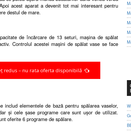
Ma
 Apoi acest aparat a devenit tot mai interesant pentru
ere destul de mare.
Ma
Ma
Ma
apacitate de încărcare de 13 seturi, mașina de spălat
Ma
ctiv. Controlul acestei mașini de spălat vase se face
ț redus – nu rata oferta disponibilă
ase includ elementele de bază pentru spălarea vaselor,
Wh
dar și cele șase programe care sunt ușor de utilizat.
G
unt oferite 6 programe de spălare.
B