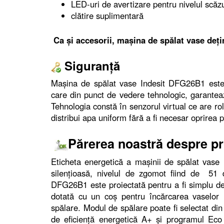
LED-uri de avertizare pentru nivelul scăz
clătire suplimentară
Ca și accesorii, mașina de spălat vase deț
Siguranță
Mașina de spălat vase Indesit DFG26B1 este d
care din punct de vedere tehnologic, garanteaz
Tehnologia constă în senzorul virtual ce are ro
distribui apa uniform fără a fi necesar oprirea 
Părerea noastră despre p
Eticheta energetică a mașinii de spălat vas
silențioasă, nivelul de zgomot fiind de 51
DFG26B1 este proiectată pentru a fi simplu de u
dotată cu un coș pentru încărcarea vaselor 
spălare. Modul de spălare poate fi selectat din
de eficiență energetică A+ și programul Eco