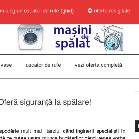
m aleg un uscător de rufe (ghid)
oferte resigilate
 vase
uscator de rufe
vezi oferta completă
eră siguranță la spălare!
podărie mult mai târziu, când inginerii specialiști în
odă ce putea ușura munca bucătarilor când venea vorba