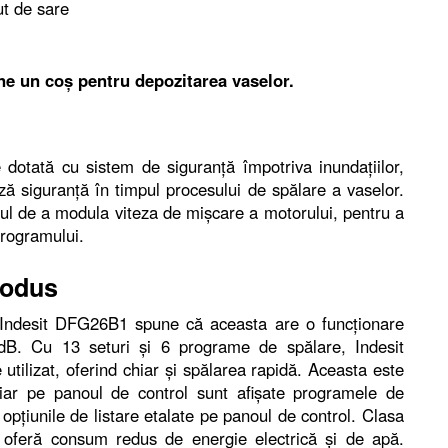
ut de sare
ine un coș pentru depozitarea vaselor.
otată cu sistem de siguranță împotriva inundațiilor,
ă siguranță în timpul procesului de spălare a vaselor.
lul de a modula viteza de mișcare a motorului, pentru a
programului.
rodus
e Indesit DFG26B1 spune că aceasta are o funcționare
 dB. Cu 13 seturi și 6 programe de spălare, Indesit
tilizat, oferind chiar și spălarea rapidă. Aceasta este
iar pe panoul de control sunt afișate programele de
 opțiunile de listare etalate pe panoul de control. Clasa
 oferă consum redus de energie electrică și de apă.