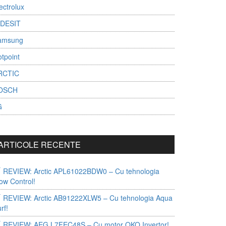
ectrolux
NDESIT
amsung
tpoint
RCTIC
OSCH
G
ARTICOLE RECENTE
REVIEW: Arctic APL61022BDW0 – Cu tehnologia
ow Control!
REVIEW: Arctic AB91222XLW5 – Cu tehnologia Aqua
rf!
REVIEW: AEG L7FEC48S – Cu motor OKO Invertor!