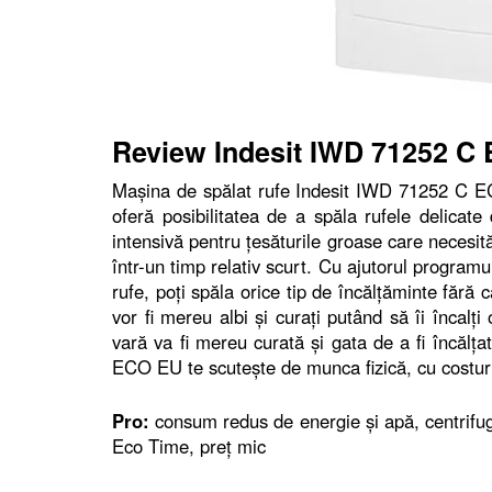
Review Indesit IWD 71252 C
Maşina de spălat rufe Indesit IWD 71252 C ECO
oferă posibilitatea de a spăla rufele delicate
intensivă pentru ţesăturile groase care necesit
într-un timp relativ scurt. Cu ajutorul programu
rufe, poţi spăla orice tip de încălţăminte fără 
vor fi mereu albi şi curaţi putând să îi încalţ
vară va fi mereu curată şi gata de a fi încălţ
ECO EU te scuteşte de munca fizică, cu costur
Pro:
consum redus de energie şi apă, centrifug
Eco Time, preţ mic