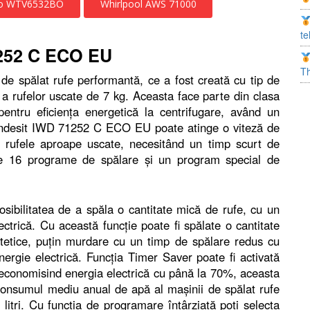
o WTV6532BO
Whirlpool AWS 71000
te
71252 C ECO EU
T
 spălat rufe performantă, ce a fost creată cu tip de
 a rufelor uscate de 7 kg. Aceasta face parte din clasa
entru eficienţa energetică la centrifugare, având un
Indesit IWD 71252 C ECO EU poate atinge o viteză de
d rufele aproape uscate, necesitând un timp scurt de
e 16 programe de spălare şi un program special de
sibilitatea de a spăla o cantitate mică de rufe, cu un
trică. Cu această funcţie poate fi spălate o cantitate
tetice, puţin murdare cu un timp de spălare redus cu
rgie electrică. Funcţia Timer Saver poate fi activată
 economisind energia electrică cu până la 70%, aceasta
onsumul mediu anual de apă al maşinii de spălat rufe
ri. Cu funcţia de programare întârziată poţi selecta