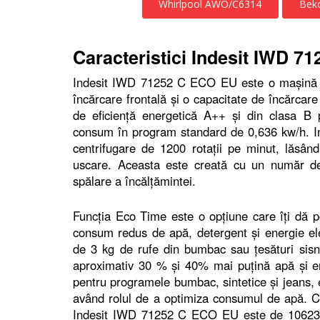
Whirlpool AWO/C6314
Bek
Caracteristici Indesit IWD 
Indesit IWD 71252 C ECO EU este o maşină de
încărcare frontală şi o capacitate de încărcare
de eficienţă energetică A++ şi din clasa B p
consum în program standard de 0,636 kw/h. 
centrifugare de 1200 rotaţii pe minut, lăsân
uscare. Aceasta este creată cu un număr d
spălare a încălţămintei.
Funcţia Eco Time este o opţiune care îţi dă po
consum redus de apă, detergent şi energie elec
de 3 kg de rufe din bumbac sau ţesături sisn
aproximativ 30 % şi 40% mai puţină apă şi ene
pentru programele bumbac, sintetice şi jeans,
având rolul de a optimiza consumul de apă. C
Indesit IWD 71252 C ECO EU este de 10623 lit