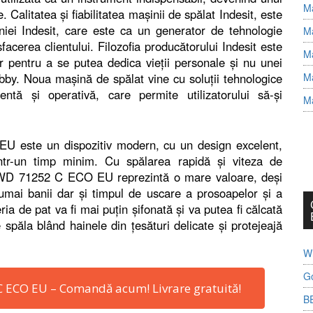
Ma
 Calitatea şi fiabilitatea maşinii de spălat Indesit, este
iei Indesit, care este ca un generator de tehnologie
Ma
acerea clientului. Filozofia producătorului Indesit este
Ma
ber pentru a se putea dedica vieţii personale şi nu unei
bby. Noua maşină de spălat vine cu soluţii tehnologice
Ma
entă şi operativă, care permite utilizatorului să-şi
Ma
U este un dispozitiv modern, cu un design excelent,
 într-un timp minim. Cu spălarea rapidă şi viteza de
 IWD 71252 C ECO EU reprezintă o mare valoare, deşi
umai banii dar şi timpul de uscare a prosoapelor şi a
eria de pat va fi mai puţin şifonată şi va putea fi călcată
spăla blând hainele din ţesături delicate şi protejeajă
Wh
G
 C ECO EU – Comandă acum! Livrare gratuită!
B