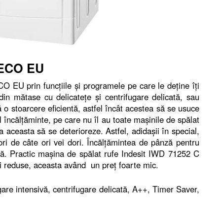
 ECO EU
 EU prin funcţiile şi programele pe care le deţine îţi
 din mătase cu delicateţe şi centrifugare delicată, sau
ă o stoarcere eficientă, astfel încât acestea să se usuce
l încălţăminte, pe care nu îl au toate maşinile de spălat
ca aceasta să se deterioreze. Astfel, adidaşii în special,
i ori de câte ori vei dori. Încălţămintea de pânză pentru
ată. Practic maşina de spălat rufe Indesit IWD 71252 C
i reduse, aceasta având un preţ foarte mic.
are intensivă, centrifugare delicată, A++, Timer Saver,