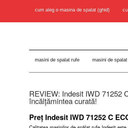
cum aleg o masina de spalat (ghid)
cu
masini de spalat rufe
masini de spalat
REVIEW: Indesit IWD 71252 C
încălţămintea curată!
Preţ Indesit IWD 71252 C E
Calitatea maşinilor de spălat rufe Indesit este