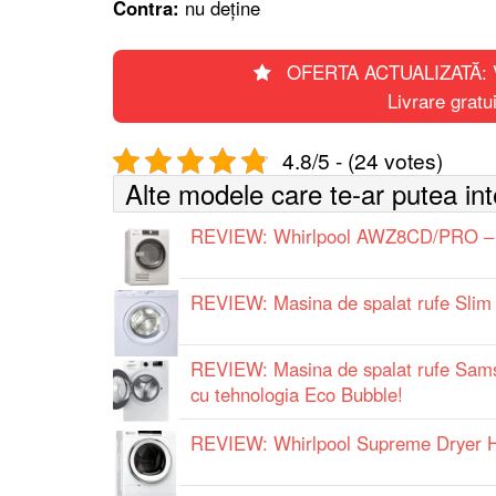
Contra:
nu deţine
OFERTA ACTUALIZATĂ: Ver
Livrare grat
4.8/5 - (24 votes)
Alte modele care te-ar putea in
REVIEW: Whirlpool AWZ8CD/PRO – C
REVIEW: Masina de spalat rufe Sli
REVIEW: Masina de spalat rufe Sa
cu tehnologia Eco Bubble!
REVIEW: Whirlpool Supreme Dryer H