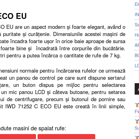
El
 ECO EU
I
S
O EU are un aspect modern şi foarte elegant, având o
puritate şi curăţenie. Dimensiunile acestei maşini de
Ho
oate încadra foarte uşor în orice baie aproape de sursa
A
foarte bine şi încadrată între corpurile din bucătărie.
tri pentru a putea încărca o cantitate de rufe de 7 kg.
B
L
mensiuni normale pentru încărcarea rufelor ce urmează
reat un panou de control pe care sunt dispune sertarul
ăţare, un buton dispus pe mijloc pentru selectarea
ă un mic panou LCD şi câteva butoane, pentru setarea
lului de centrifugare, precum şi butonul de pornire sau
sit IWD 71252 C ECO EU este creată în linii simple,
Fl
dute masini de spalat rufe:
Su