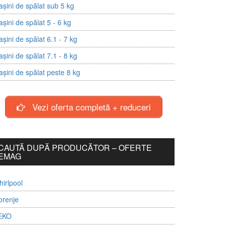
șini de spălat sub 5 kg
șini de spălat 5 - 6 kg
șini de spălat 6.1 - 7 kg
șini de spălat 7.1 - 8 kg
șini de spălat peste 8 kg
Vezi oferta completă + reduceri
CAUTĂ DUPĂ PRODUCĂTOR – OFERTE
EMAG
irlpool
orenje
EKO