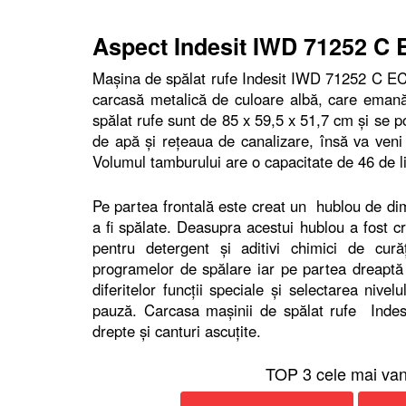
Aspect Indesit IWD 71252 C
Maşina de spălat rufe Indesit IWD 71252 C EC
carcasă metalică de culoare albă, care emană 
spălat rufe sunt de 85 x 59,5 x 51,7 cm şi se p
de apă şi reţeaua de canalizare, însă va veni 
Volumul tamburului are o capacitate de 46 de li
Pe partea frontală este creat un hublou de di
a fi spălate. Deasupra acestui hublou a fost c
pentru detergent şi aditivi chimici de cur
programelor de spălare iar pe partea dreapt
diferitelor funcţii speciale şi selectarea nive
pauză. Carcasa maşinii de spălat rufe Inde
drepte şi canturi ascuţite.
TOP 3 cele mai van