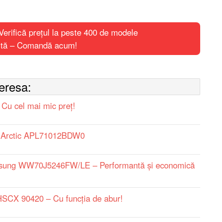
ifică prețul la peste 400 de modele
uită – Comandă acum!
teresa:
u cel mai mic preț!
m Arctic APL71012BDW0
msung WW70J5246FW/LE – Performantă și economică
SCX 90420 – Cu funcţia de abur!