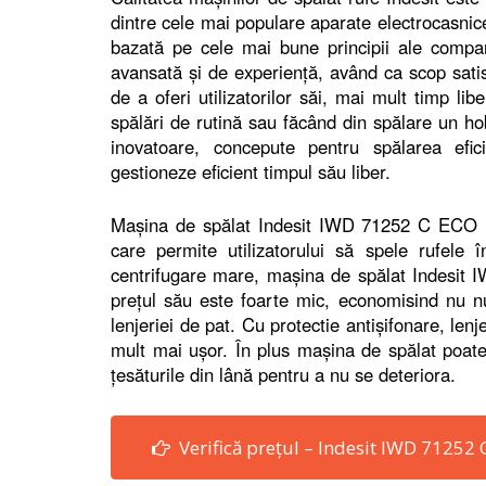
dintre cele mai populare aparate electrocasnice.
bazată pe cele mai bune principii ale compan
avansată şi de experienţă, având ca scop satisf
de a oferi utilizatorilor săi, mai mult timp li
spălări de rutină sau făcând din spălare un ho
inovatoare, concepute pentru spălarea efici
gestioneze eficient timpul său liber.
Maşina de spălat Indesit IWD 71252 C ECO E
care permite utilizatorului să spele rufele
centrifugare mare, maşina de spălat Indesit
preţul său este foarte mic, economisind nu n
lenjeriei de pat. Cu protectie antişifonare, lenj
mult mai uşor. În plus maşina de spălat poate 
ţesăturile din lână pentru a nu se deteriora.
Verifică prețul – Indesit IWD 71252