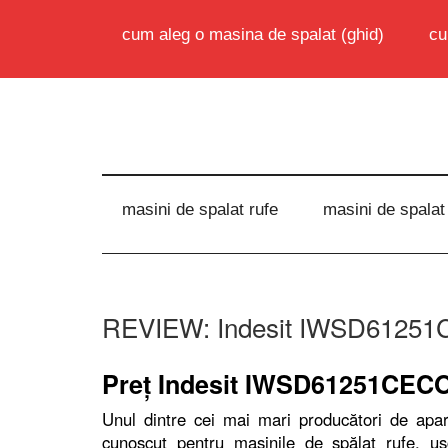
cum aleg o masina de spalat (ghid)
cu
masini de spalat rufe
masini de spalat
REVIEW: Indesit IWSD61251CE
Preţ Indesit IWSD61251CEC
Unul dintre cei mai mari producători de apa
cunoscut pentru maşinile de spălat rufe, us