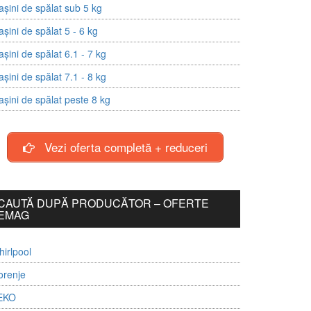
șini de spălat sub 5 kg
șini de spălat 5 - 6 kg
șini de spălat 6.1 - 7 kg
șini de spălat 7.1 - 8 kg
șini de spălat peste 8 kg
Vezi oferta completă + reduceri
CAUTĂ DUPĂ PRODUCĂTOR – OFERTE
EMAG
irlpool
orenje
EKO