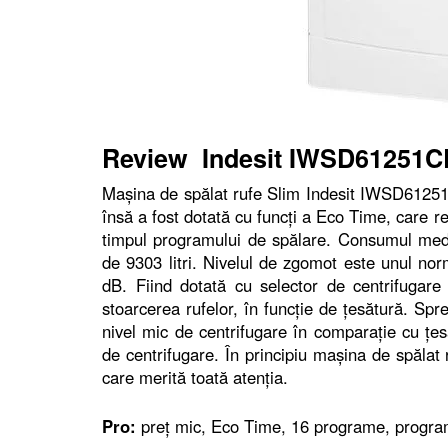
Review Indesit IWSD61251
Maşina de spălat rufe Slim Indesit IWSD61251
însă a fost dotată cu funcţi a Eco Time, care 
timpul programului de spălare. Consumul medi
de 9303 litri. Nivelul de zgomot este unul norm
dB. Fiind dotată cu selector de centrifugare a
stoarcerea rufelor, în funcţie de ţesătură. Sp
nivel mic de centrifugare în comparaţie cu ţe
de centrifugare. În principiu maşina de spăla
care merită toată atenţia.
Pro:
preţ mic, Eco Time, 16 programe, program