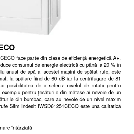
CECO
CECO face parte din clasa de eficienţă energetică A+,
reduce consumul de energie electrică cu până la 20 % în
u anual de apă al acestei maşini de spălat rufe, este
al, la spălare fiind de 60 dB iar la centrifugare de 81
i posibilitatea de a selecta nivelul de rotatii pentru
re exemplu pentru ţesăturile din mătase ai nevoie de un
săturile din bumbac, care au nevoie de un nivel maxim
t rufe Slim Indesit IWSD61251CECO este una calitatică
are întârziată