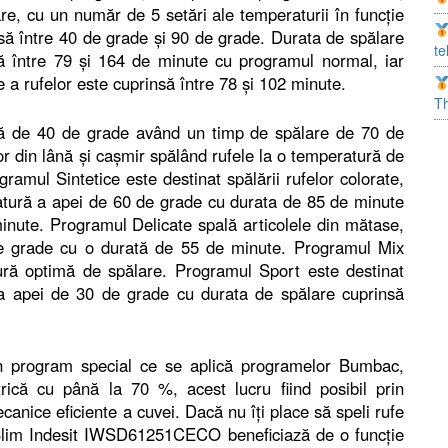
re, cu un număr de 5 setări ale temperaturii în funcţie
insă între 40 de grade şi 90 de grade. Durata de spălare
te
ă între 79 şi 164 de minute cu programul normal, iar
 a rufelor este cuprinsă între 78 şi 102 minute.
T
ră de 40 de grade având un timp de spălare de 70 de
r din lână şi caşmir spălând rufele la o temperatură de
amul Sintetice este destinat spălării rufelor colorate,
ratură a apei de 60 de grade cu durata de 85 de minute
nute. Programul Delicate spală articolele din mătase,
de grade cu o durată de 55 de minute. Programul Mix
atură optimă de spălare. Programul Sport este destinat
ă a apei de 30 de grade cu durata de spălare cuprinsă
 program special ce se aplică programelor Bumbac,
rică cu până la 70 %, acest lucru fiind posibil prin
anice eficiente a cuvei. Dacă nu îţi place să speli rufe
 Slim Indesit IWSD61251CECO beneficiază de o funcţie