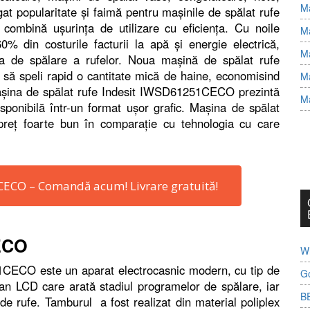
Ma
at popularitate şi faimă pentru maşinile de spălat rufe
combină uşurinţa de utilizare cu eficienţa. Cu noile
Ma
0% din costurile facturii la apă şi energie electrică,
Ma
ta de spălare a rufelor. Noua maşină de spălat rufe
e să speli rapid o cantitate mică de haine, economisind
Ma
Maşina de spălat rufe Indesit IWSD61251CECO prezintă
Ma
isponibilă într-un format uşor grafic. Maşina de spălat
eţ foarte bun în comparaţie cu tehnologia cu care
CECO – Comandă acum! Livrare gratuită!
ECO
Wh
1CECO este un aparat electrocasnic modern, cu tip de
G
an LCD care arată stadiul programelor de spălare, iar
B
de rufe. Tamburul a fost realizat din material poliplex