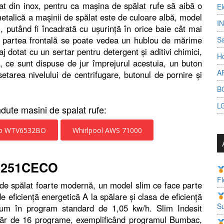
zat din inox, pentru ca maşina de spălat rufe să aibă o
El
etalică a maşinii de spălat este de culoare albă, model
I
 putând fi încadrată cu uşurinţă în orice baie cât mai
e partea frontală se poate vedea un hublou de mărime
S
j dotat cu un sertar pentru detergent şi aditivi chimici,
Ho
 ce sunt dispuse de jur împrejurul acestuia, un buton
A
etarea nivelului de centrifugare, butonul de pornire şi
B
L
dute masini de spalat rufe:
o WTV6532BO
Whirlpool AWS 71000
D61251CECO
Fl
 spălat foarte modernă, un model slim ce face parte
e eficienţă energetică A la spălare şi clasa de eficienţă
Su
sum în program standard de 1,05 kw/h. Slim Indesit
r de 16 programe, exemplificând programul Bumbac,