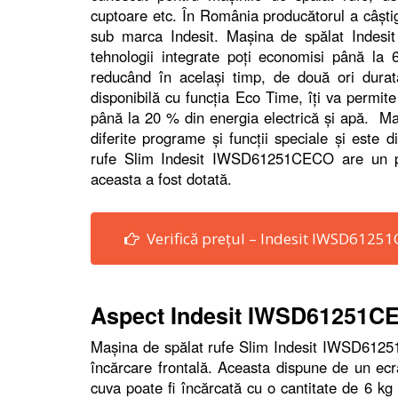
cuptoare etc. În România producătorul a câştig
sub marca Indesit. Maşina de spălat Indesit 
tehnologii integrate poţi economisi până la 6
reducând în acelaşi timp, de două ori dura
disponibilă cu funcţia Eco Time, îţi va permit
până la 20 % din energia electrică şi apă. 
diferite programe şi funcţii speciale şi este d
rufe Slim Indesit IWSD61251CECO are un pr
aceasta a fost dotată.
Verifică prețul – Indesit IWSD61251
Aspect Indesit IWSD61251C
Maşina de spălat rufe Slim Indesit IWSD6125
încărcare frontală. Aceasta dispune de un ecr
cuva poate fi încărcată cu o cantitate de 6 kg 