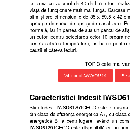
iar cuva cu volumul de 40 de litri a fost reali
viaţă de funcţionare mult mai lungă. Carcasa m
slim şi are dimensiunile de 85 x 59.5 x 42 cm,
aproape de sursa de apă şi de canalizare. P
normală, iar în partea de sus un panou de afişa
un buton pentru selectarea celor 16 programe,
pentru setarea temperaturii, un buton pentru s
pauză şi câteva leduri.
TOP 3 cele mai van
Whirlpool AWO/C6314
Bek
Caracteristici Indesit IWS
Slim Indesit IWSD61251CECO este o maşină de
din clasa de eficienţă energetică A+, cu clasa d
energetică B la centrifugare, având un con
IWSD61251CECO este disponibilă cu un numă