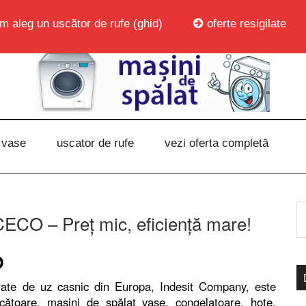
m aleg un uscător de rufe (ghid)
oferte resigilate
 vase
uscator de rufe
vezi oferta completă
CO – Preţ mic, eficienţă mare!
O
rate de uz casnic din Europa, Indesit Company, este
cătoare, maşini de spălat vase, congelatoare, hote,