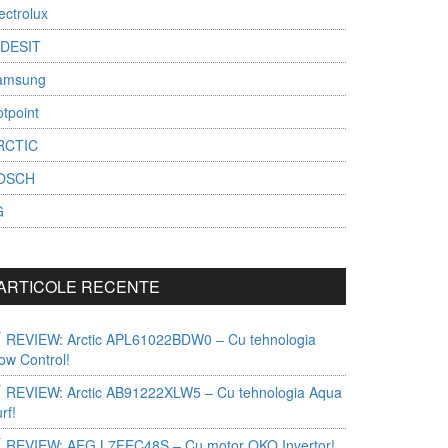
ectrolux
NDESIT
amsung
tpoint
RCTIC
OSCH
G
ARTICOLE RECENTE
REVIEW: Arctic APL61022BDW0 – Cu tehnologia
ow Control!
REVIEW: Arctic AB91222XLW5 – Cu tehnologia Aqua
rf!
REVIEW: AEG L7FEC48S – Cu motor OKO Invertor!