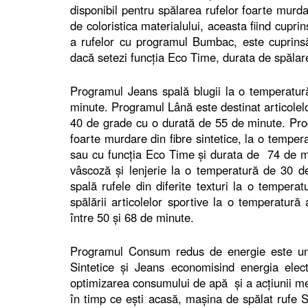
disponibil pentru spălarea rufelor foarte murda
de coloristica materialului, aceasta fiind cupr
a rufelor cu programul Bumbac, este cuprins
dacă setezi funcţia Eco Time, durata de spălare
Programul Jeans spală blugii la o temperatu
minute. Programul Lână este destinat articolelo
40 de grade cu o durată de 55 de minute. Progr
foarte murdare din fibre sintetice, la o tempe
sau cu funcţia Eco Time şi durata de 74 de mi
vâscoză şi lenjerie la o temperatură de 30 
spală rufele din diferite texturi la o temper
spălării articolelor sportive la o temperatur
între 50 şi 68 de minute.
Programul Consum redus de energie este un
Sintetice şi Jeans economisind energia elect
optimizarea consumului de apă şi a acţiunii mec
în timp ce eşti acasă, maşina de spălat rufe