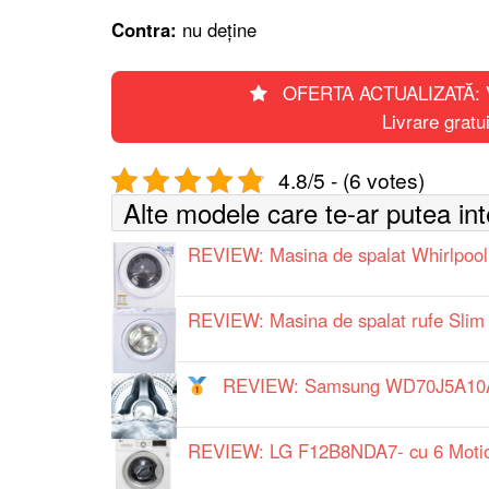
Contra:
nu deţine
OFERTA ACTUALIZATĂ: Ver
Livrare grat
4.8/5 - (6 votes)
Alte modele care te-ar putea in
REVIEW: Masina de spalat Whirlpool
REVIEW: Masina de spalat rufe Sli
REVIEW: Samsung WD70J5A10AW/
REVIEW: LG F12B8NDA7- cu 6 Motion