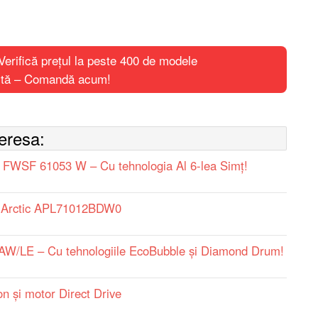
ifică prețul la peste 400 de modele
uită – Comandă acum!
teresa:
 FWSF 61053 W – Cu tehnologia Al 6-lea Simț!
m Arctic APL71012BDW0
LE – Cu tehnologiile EcoBubble și Diamond Drum!
 și motor Direct Drive