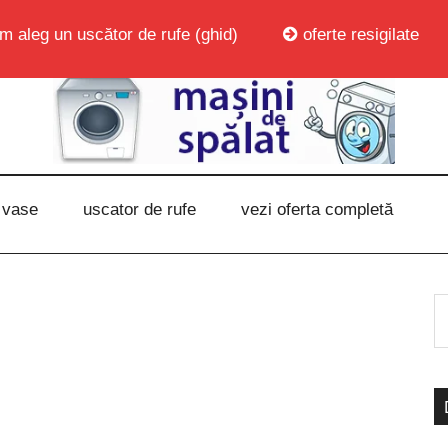
m aleg un uscător de rufe (ghid)
oferte resigilate
 vase
uscator de rufe
vezi oferta completă