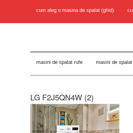
cum aleg o masina de spalat (ghid)
cu
masini de spalat rufe
masini de spalat
LG F2J5QN4W (2)