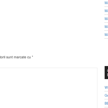
Ma
Ma
Ma
Ma
Ma
torii sunt marcate cu
*
Wh
G
B