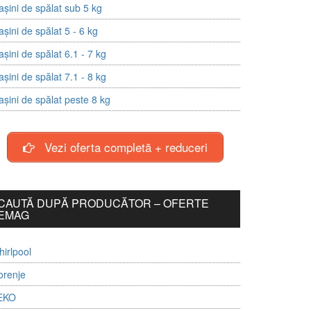
șini de spălat sub 5 kg
șini de spălat 5 - 6 kg
șini de spălat 6.1 - 7 kg
șini de spălat 7.1 - 8 kg
șini de spălat peste 8 kg
Vezi oferta completă + reduceri
CAUTĂ DUPĂ PRODUCĂTOR – OFERTE
EMAG
irlpool
orenje
EKO