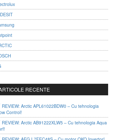
ectrolux
NDESIT
amsung
tpoint
RCTIC
OSCH
G
ARTICOLE RECENTE
REVIEW: Arctic APL61022BDW0 – Cu tehnologia
ow Control!
REVIEW: Arctic AB91222XLW5 – Cu tehnologia Aqua
rf!
REVIEW: AEG L7FEC48S – Cu motor OKO Invertor!