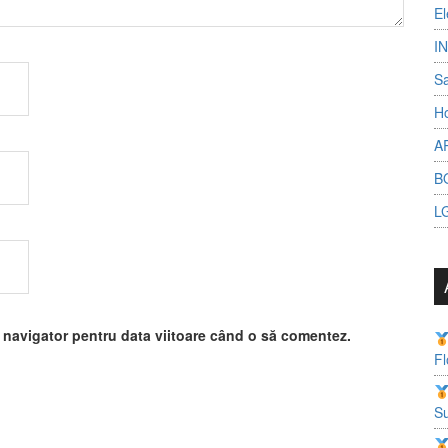
El
I
S
Ho
A
B
L
t navigator pentru data viitoare când o să comentez.
Fl
Su