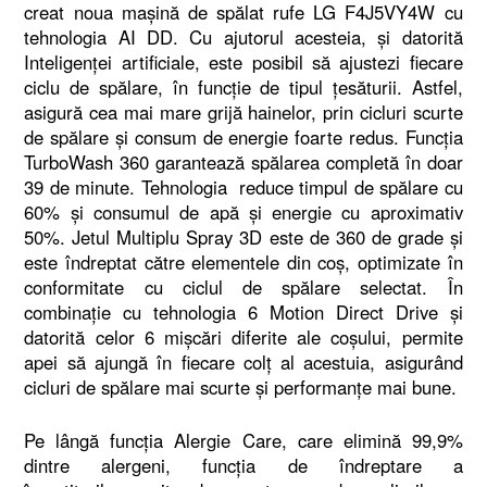
creat noua maşină de spălat rufe LG F4J5VY4W cu
tehnologia AI DD. Cu ajutorul acesteia, și datorită
Inteligenței artificiale, este posibil să ajustezi fiecare
ciclu de spălare, în funcție de tipul țesăturii. Astfel,
asigură cea mai mare grijă hainelor, prin cicluri scurte
de spălare și consum de energie foarte redus. Funcția
TurboWash 360 garantează spălarea completă în doar
39 de minute. Tehnologia reduce timpul de spălare cu
60% și consumul de apă și energie cu aproximativ
50%. Jetul Multiplu Spray 3D este de 360 de grade și
este îndreptat către elementele din coș, optimizate în
conformitate cu ciclul de spălare selectat. În
combinație cu tehnologia 6 Motion Direct Drive și
datorită celor 6 mișcări diferite ale coșului, permite
apei să ajungă în fiecare colț al acestuia, asigurând
cicluri de spălare mai scurte și performanțe mai bune.
Pe lângă funcția Alergie Care, care elimină 99,9%
dintre alergeni, funcția de îndreptare a