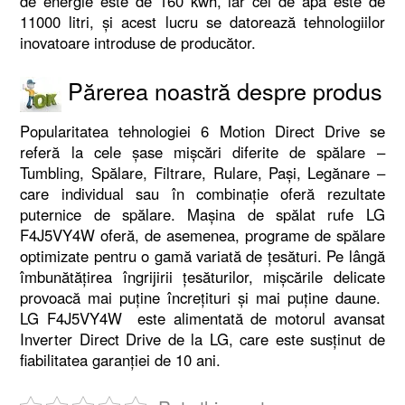
de energie este de 160 kwh, iar cel de apă este de
11000 litri, și acest lucru se datorează tehnologiilor
inovatoare introduse de producător.
Părerea noastră despre produs
Popularitatea tehnologiei 6 Motion Direct Drive se
referă la cele șase mișcări diferite de spălare –
Tumbling, Spălare, Filtrare, Rulare, Pași, Legănare –
care individual sau în combinație oferă rezultate
puternice de spălare. Mașina de spălat rufe LG
F4J5VY4W oferă, de asemenea, programe de spălare
optimizate pentru o gamă variată de țesături. Pe lângă
îmbunătățirea îngrijirii țesăturilor, mișcările delicate
provoacă mai puține încrețituri și mai puține daune.
LG F4J5VY4W este alimentată de motorul avansat
Inverter Direct Drive de la LG, care este susținut de
fiabilitatea garanției de 10 ani.