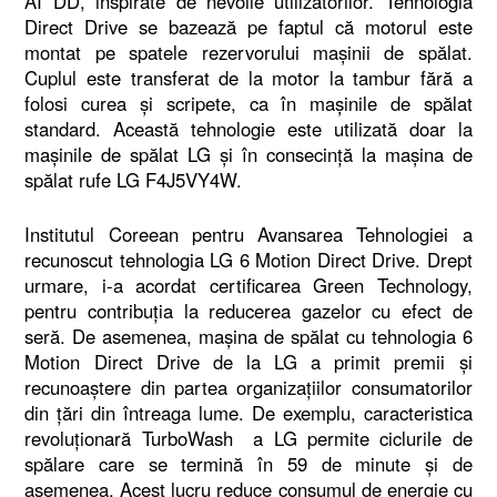
AI DD, inspirate de nevoile utilizatorilor. Tehnologia
Direct Drive se bazează pe faptul că motorul este
montat pe spatele rezervorului mașinii de spălat.
Cuplul este transferat de la motor la tambur fără a
folosi curea și scripete, ca în mașinile de spălat
standard. Această tehnologie este utilizată doar la
mașinile de spălat LG și în consecință la maşina de
spălat rufe LG F4J5VY4W.
Institutul Coreean pentru Avansarea Tehnologiei a
recunoscut tehnologia LG 6 Motion Direct Drive. Drept
urmare, i-a acordat certificarea Green Technology,
pentru contribuția la reducerea gazelor cu efect de
seră. De asemenea, mașina de spălat cu tehnologia 6
Motion Direct Drive de la LG a primit premii și
recunoaștere din partea organizațiilor consumatorilor
din țări din întreaga lume. De exemplu, caracteristica
revoluționară TurboWash a LG permite ciclurile de
spălare care se termină în 59 de minute și de
asemenea. Acest lucru reduce consumul de energie cu