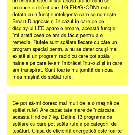
de chemat specialistul acasă atunci când se
produce o defecţiune. LG FH2G7QDN1 este
dotată cu o funcţie inteligentă care se numeşte
Smart Diagnosis şi în cazul în care pe pe
display-ul LED apare o eroare, această funcţie
îmi arată ceea ce am de făcut pentru a o
remedia. Rufele sunt spălate fiecare cu câte un
program special pentru a nu se deteriora şi mai
există şi un program rapid cu care pot spăla
hainele pe care le-am îmbrăcat într-o zi şi în care
am transpirat. Sunt foarte mulţumită de noua
mea maşină de spălat rufe.
Ce pot să-mi doresc mai mult de la o maşină de
spălat rufe? Are capacitate mare de încărcare,
aceasta fiind de 7 kg. Deţine 13 programe de
spălare cu care pot spăla rufele pe categorii de
ţesături. Clasa de eficienţă energetică este foarte