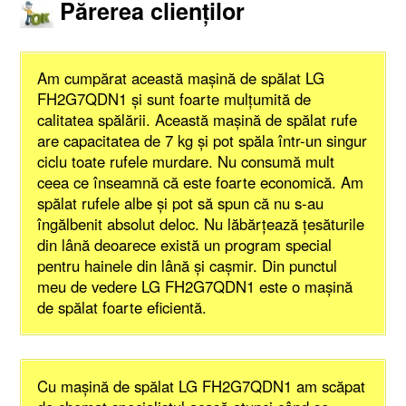
Părerea clienţilor
Am cumpărat această maşină de spălat LG
FH2G7QDN1 şi sunt foarte mulţumită de
calitatea spălării. Această maşină de spălat rufe
are capacitatea de 7 kg şi pot spăla într-un singur
ciclu toate rufele murdare. Nu consumă mult
ceea ce înseamnă că este foarte economică. Am
spălat rufele albe şi pot să spun că nu s-au
îngălbenit absolut deloc. Nu lăbărţează ţesăturile
din lână deoarece există un program special
pentru hainele din lână şi caşmir. Din punctul
meu de vedere LG FH2G7QDN1 este o maşină
de spălat foarte eficientă.
Cu maşină de spălat LG FH2G7QDN1 am scăpat