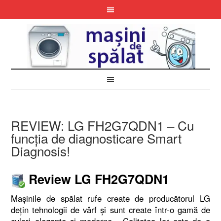
REVIEW: LG FH2G7QDN1 – Cu
funcţia de diagnosticare Smart
Diagnosis!
Review LG FH2G7QDN1
Maşinile de spălat rufe create de producătorul LG
deţin tehnologii de vârf şi sunt create într-o gamă de
culori elegante şi moderne. Calitatea lor este de a