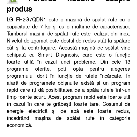
produs
LG FH2G7QDN1 este o maşină de spălat rufe cu o
capacitate de 7 kg şi cu o mulţime de caracteristici.
Tamburul maşinii de spălat rufe este realizat din inox.
Nivelul de zgomot este destul de redus atât la spălare
cât şi la centrifugare. Această maşină de spălat vine
echipată cu Smart Diagnosis, care este o funcţie
foarte utilă în cazul unei probleme. Din cele 13
programe oferite, poţi opta pentru alegerea
programului dorit în funcţie de rufele încărcate. În
afară de programele obişnuite există şi un program
rapid care îţi dă posibilitatea de a spăla rufele într-un
timp foarte scurt. Acest program rapid este foarte util
în cazul în care te grăbeşti foarte tare. Cosumul de
energie electrică şi de apă este foarte redus,
încadrând maşina de spălat rufe în categoria
economică.