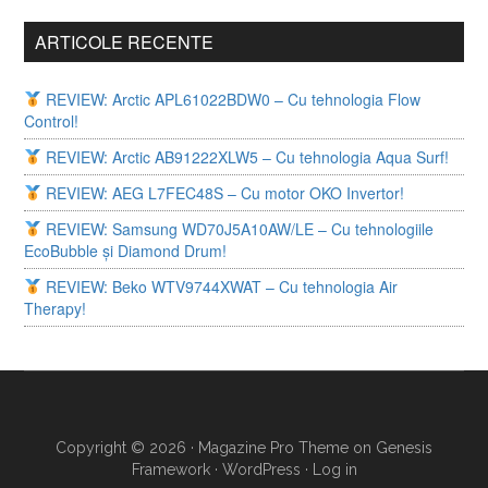
ARTICOLE RECENTE
REVIEW: Arctic APL61022BDW0 – Cu tehnologia Flow
Control!
REVIEW: Arctic AB91222XLW5 – Cu tehnologia Aqua Surf!
REVIEW: AEG L7FEC48S – Cu motor OKO Invertor!
REVIEW: Samsung WD70J5A10AW/LE – Cu tehnologiile
EcoBubble și Diamond Drum!
REVIEW: Beko WTV9744XWAT – Cu tehnologia Air
Therapy!
Copyright © 2026 ·
Magazine Pro Theme
on
Genesis
Framework
·
WordPress
·
Log in