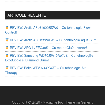
ARTICOLE RECENTE
REVIEW: Arctic APL61022BDW0 – Cu tehnologia Flow
Control!
REVIEW: Arctic AB91222XLW5 – Cu tehnologia Aqua Surf!
REVIEW: AEG L7FEC48S – Cu motor OKO Invertor!
REVIEW: Samsung WD70J5A10AW/LE – Cu tehnologiile
EcoBubble și Diamond Drum!
REVIEW: Beko WTV9744XWAT – Cu tehnologia Air
Therapy!
Copyright © 2026 ·
Magazine Pro Theme
on
Genesis