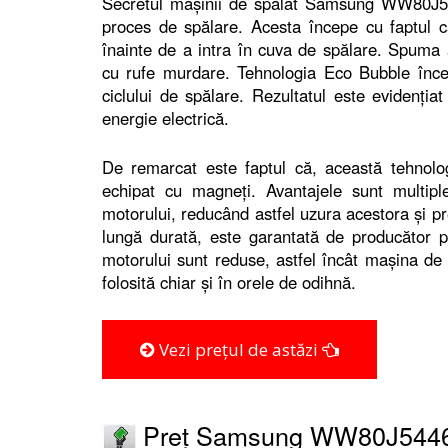
Secretul mașinii de spălat Samsung WW80J5
proces de spălare. Acesta începe cu faptul c
înainte de a intra în cuva de spălare. Spuma as
cu rufe murdare. Tehnologia Eco Bubble înc
ciclului de spălare. Rezultatul este evidenția
energie electrică.
De remarcat este faptul că, această tehnologi
echipat cu magneți. Avantajele sunt multipl
motorului, reducând astfel uzura acestora și p
lungă durată, este garantată de producător pe
motorului sunt reduse, astfel încât mașina de 
folosită chiar și în orele de odihnă.
Vezi prețul de astăzi
Preț Samsung WW80J544