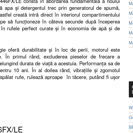
446FX/LE constă în abordarea fundamentală a noului
Ma
ă apa și detergentul trec prin generatorul de spumă,
Ma
tfel creată intră direct în interiorul compartimentului
epe să funcționeze în câteva secunde după începerea
Ma
t în rufele perfect curate și în economia de apă și de
Ma
Ma
e oferă durabilitate și în loc de perii, motorul este
e. În primul rând, excluderea pieselor de frecare a
relungind durata de viață a acestuia. Performanța sa de
ntru 10 ani. În al doilea rând, vibrațiile și zgomotul
spălat rufe, rulează aproape în tăcere, putând fi ușor
Wh
G
6FX/LE
B