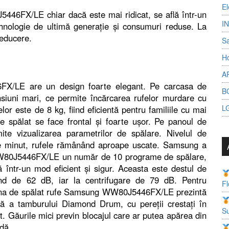
El
446FX/LE chiar dacă este mai ridicat, se află într-un
I
ehnologie de ultimă generație și consumuri reduse. La
reducere.
S
Ho
A
X/LE are un design foarte elegant. Pe carcasa de
B
siuni mari, ce permite încărcarea rufelor murdare cu
L
or este de 8 kg, fiind eficientă pentru familiile cu mai
e spălat se face frontal și foarte ușor. Pe panoul de
te vizualizarea parametrilor de spălare. Nivelul de
pe minut, rufele rămânând aproape uscate. Samsung a
WW80J5446FX/LE un număr de 10 programe de spălare,
ă într-un mod eficient și sigur. Aceasta este destul de
iind de 62 dB, iar la centrifugare de 79 dB. Pentru
Fl
așina de spălat rufe Samsung WW80J5446FX/LE prezintă
ă a tamburului Diamond Drum, cu pereții crestați în
Su
t. Găurile mici previn blocajul care ar putea apărea din
idă.