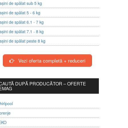
șini de spălat sub 5 kg
șini de spălat 5 - 6 kg
șini de spălat 6.1 - 7 kg
șini de spălat 7.1 - 8 kg
șini de spălat peste 8 kg
Vezi oferta completă + reduceri
CAUTĂ DUPĂ PRODUCĂTOR – OFERTE
EMAG
irlpool
orenje
EKO