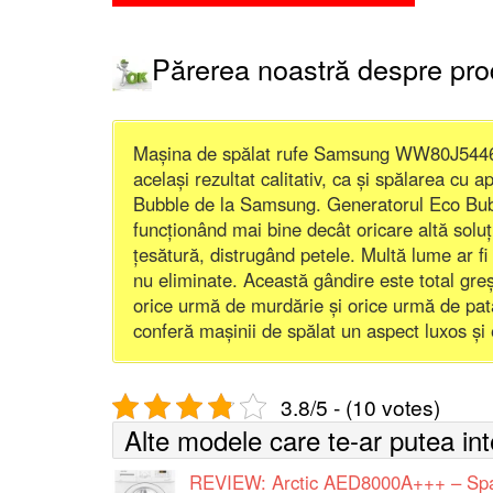
Părerea noastră despre pr
Mașina de spălat rufe Samsung WW80J5446FX
același rezultat calitativ, ca și spălarea cu
Bubble de la Samsung. Generatorul Eco Bubb
funcționând mai bine decât oricare altă solu
țesătură, distrugând petele. Multă lume ar fi
nu eliminate. Această gândire este total gre
orice urmă de murdărie și orice urmă de pat
conferă mașinii de spălat un aspect luxos ș
3.8/5 - (10 votes)
Alte modele care te-ar putea in
REVIEW: Arctic AED8000A+++ – Spală i