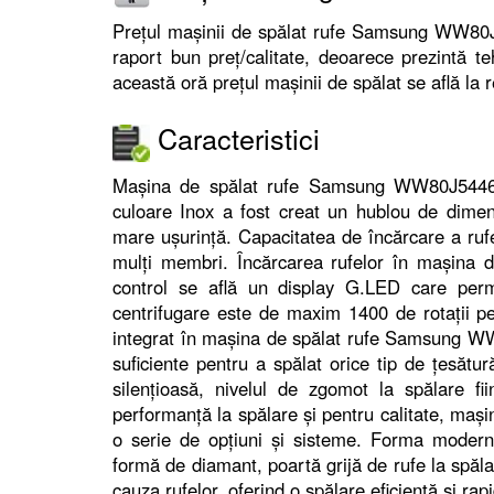
Prețul mașinii de spălat rufe Samsung WW80J5
raport bun preț/calitate, deoarece prezintă t
această oră prețul mașinii de spălat se află la 
Caracteristici
Mașina de spălat rufe Samsung WW80J5446F
culoare Inox a fost creat un hublou de dimen
mare ușurință. Capacitatea de încărcare a rufel
mulți membri. Încărcarea rufelor în mașina d
control se află un display G.LED care permi
centrifugare este de maxim 1400 de rotații 
integrat în mașina de spălat rufe Samsung 
suficiente pentru a spălat orice tip de țesătur
silențioasă, nivelul de zgomot la spălare f
performanță la spălare și pentru calitate, m
o serie de opțiuni și sisteme. Forma modern
formă de diamant, poartă grijă de rufe la spăla
cauza rufelor, oferind o spălare eficientă și rap