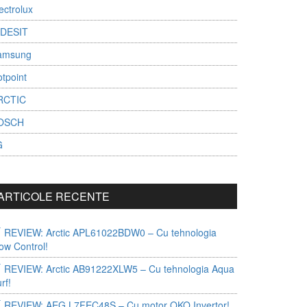
ectrolux
NDESIT
amsung
tpoint
RCTIC
OSCH
G
ARTICOLE RECENTE
REVIEW: Arctic APL61022BDW0 – Cu tehnologia
ow Control!
REVIEW: Arctic AB91222XLW5 – Cu tehnologia Aqua
rf!
REVIEW: AEG L7FEC48S – Cu motor OKO Invertor!