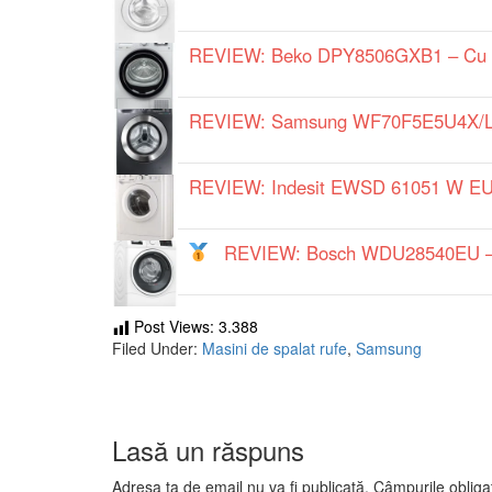
REVIEW: Beko DPY8506GXB1 – Cu Au
REVIEW: Samsung WF70F5E5U4X/LE – E
REVIEW: Indesit EWSD 61051 W EU –
REVIEW: Bosch WDU28540EU – Cu 
Post Views:
3.388
Filed Under:
Masini de spalat rufe
,
Samsung
Lasă un răspuns
Adresa ta de email nu va fi publicată.
Câmpurile obliga