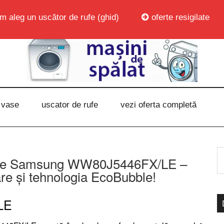
m aleg un uscător de rufe (ghid)
oferte resigilate
 vase
uscator de rufe
vezi oferta completă
rufe Samsung WW80J5446FX/LE –
re și tehnologia EcoBubble!
LE