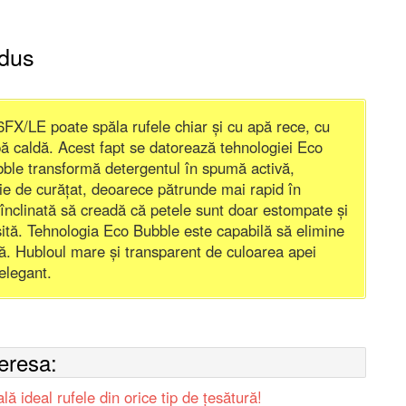
odus
/LE poate spăla rufele chiar și cu apă rece, cu
 apă caldă. Acest fapt se datorează tehnologiei Eco
le transformă detergentul în spumă activă,
ție de curățat, deoarece pătrunde mai rapid în
 înclinată să creadă că petele sunt doar estompate și
șită. Tehnologia Eco Bubble este capabilă să elimine
ă. Hubloul mare și transparent de culoarea apei
i elegant.
teresa:
deal rufele din orice tip de țesătură!