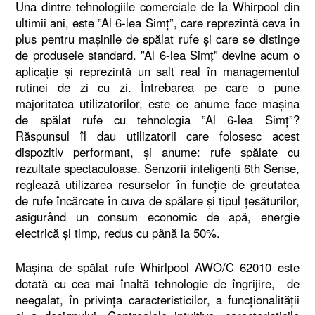
Una dintre tehnologiile comerciale de la Whirpool din
ultimii ani, este ”Al 6-lea Simț”, care reprezintă ceva în
plus pentru mașinile de spălat rufe și care se distinge
de produsele standard. ”Al 6-lea Simț” devine acum o
aplicație și reprezintă un salt real în managementul
rutinei de zi cu zi. Întrebarea pe care o pune
majoritatea utilizatorilor, este ce anume face mașina
de spălat rufe cu tehnologia ”Al 6-lea Simț”?
Răspunsul îl dau utilizatorii care folosesc acest
dispozitiv performant, și anume: rufe spălate cu
rezultate spectaculoase. Senzorii inteligenți 6th Sense,
reglează utilizarea resurselor în funcție de greutatea
de rufe încărcate în cuva de spălare și tipul țesăturilor,
asigurând un consum economic de apă, energie
electrică și timp, redus cu până la 50%.
Mașina de spălat rufe Whirlpool AWO/C 62010 este
dotată cu cea mai înaltă tehnologie de îngrijire, de
neegalat, în privința caracteristicilor, a funcționalității