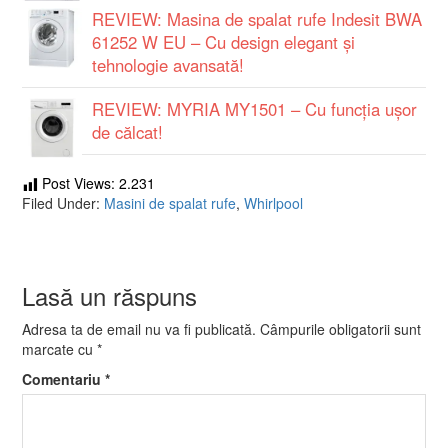
REVIEW: Masina de spalat rufe Indesit BWA
61252 W EU – Cu design elegant și
tehnologie avansată!
REVIEW: MYRIA MY1501 – Cu funcţia uşor
de călcat!
Post Views:
2.231
Filed Under:
Masini de spalat rufe
,
Whirlpool
Lasă un răspuns
Adresa ta de email nu va fi publicată.
Câmpurile obligatorii sunt
marcate cu
*
Comentariu
*