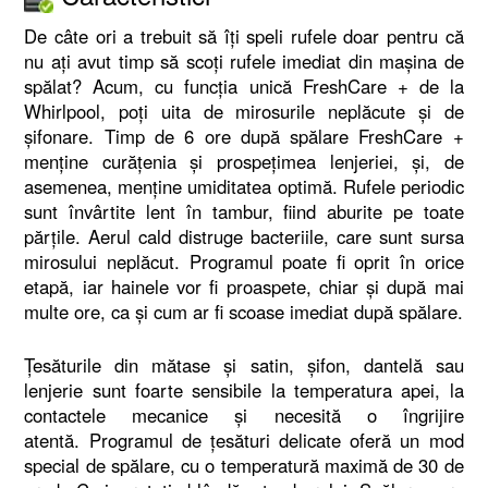
De câte ori a trebuit să îți speli rufele doar pentru că
nu ați avut timp să scoți rufele imediat din mașina de
spălat? Acum, cu funcția unică FreshCare + de la
Whirlpool, poți uita de mirosurile neplăcute și de
șifonare. Timp de 6 ore după spălare FreshCare +
menține curățenia și prospețimea lenjeriei, și, de
asemenea, menține umiditatea optimă. Rufele periodic
sunt învârtite lent în tambur, fiind aburite pe toate
părțile. Aerul cald distruge bacteriile, care sunt sursa
mirosului neplăcut. Programul poate fi oprit în orice
etapă, iar hainele vor fi proaspete, chiar și după mai
multe ore, ca și cum ar fi scoase imediat după spălare.
Țesăturile din mătase și satin, șifon, dantelă sau
lenjerie sunt foarte sensibile la temperatura apei, la
contactele mecanice și necesită o îngrijire
atentă. Programul de țesături delicate oferă un mod
special de spălare, cu o temperatură maximă de 30 de