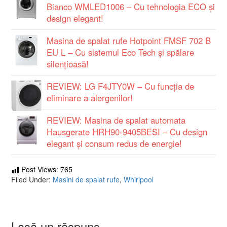
Bianco WMLED1006 – Cu tehnologia ECO și
design elegant!
Masina de spalat rufe Hotpoint FMSF 702 B
EU L – Cu sistemul Eco Tech și spălare
silențioasă!
REVIEW: LG F4JTY0W – Cu funcția de
eliminare a alergenilor!
REVIEW: Masina de spalat automata
Hausgerate HRH90-9405BESI – Cu design
elegant și consum redus de energie!
Post Views:
765
Filed Under:
Masini de spalat rufe
,
Whirlpool
Lasă un răspuns