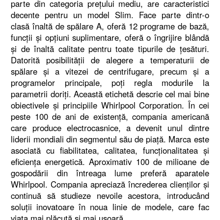
parte din categoria prețului mediu, are caracteristici
decente pentru un model Slim. Face parte dintr-o
clasă înaltă de spălare A, oferă 12 programe de bază,
funcții și opțiuni suplimentare, oferă o îngrijire blândă
și de înaltă calitate pentru toate tipurile de țesături.
Datorită posibilității de alegere a temperaturii de
spălare și a vitezei de centrifugare, precum și a
programelor principale, poți regla modurile la
parametrii doriți. Această etichetă descrie cel mai bine
obiectivele și principiile Whirlpool Corporation. În cei
peste 100 de ani de existență, compania americană
care produce electrocasnice, a devenit unul dintre
liderii mondiali din segmentul său de piață. Marca este
asociată cu fiabilitatea, calitatea, funcționalitatea și
eficiența energetică. Aproximativ 100 de milioane de
gospodării din întreaga lume preferă aparatele
Whirlpool. Compania apreciază încrederea clienților și
continuă să studieze nevoile acestora, introducând
soluții inovatoare în noua linie de modele, care fac
viața mai plăcută și mai ușoară.