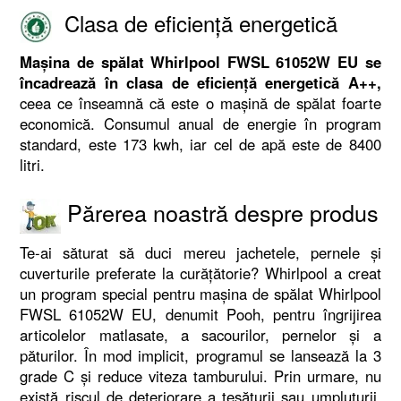
Clasa de eficiență energetică
Mașina de spălat Whirlpool FWSL 61052W EU se
încadrează în clasa de eficiență energetică A++,
ceea ce înseamnă că este o mașină de spălat foarte
economică. Consumul anual de energie în program
standard, este 173 kwh, iar cel de apă este de 8400
litri.
Părerea noastră despre produs
Te-ai săturat să duci mereu jachetele, pernele și
cuverturile preferate la curățătorie? Whirlpool a creat
un program special pentru mașina de spălat Whirlpool
FWSL 61052W EU, denumit Pooh, pentru îngrijirea
articolelor matlasate, a sacourilor, pernelor și a
păturilor. În mod implicit, programul se lansează la 3
grade C și reduce viteza tamburului. Prin urmare, nu
există riscul de deteriorare a țesăturii sau umpluturii,