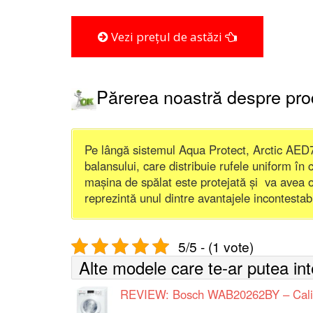
Vezi prețul de astăzi
Părerea noastră despre pr
Pe lângă sistemul Aqua Protect, Arctic AED7
balansului, care distribuie rufele uniform în 
mașina de spălat este protejată și va avea 
reprezintă unul dintre avantajele incontestab
5/5 - (1 vote)
Alte modele care te-ar putea in
REVIEW: Bosch WAB20262BY – Calitat