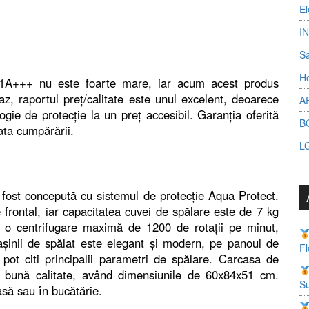
El
I
S
Ho
201A+++ nu este foarte mare, iar acum acest produs
z, raportul preț/calitate este unul excelent, deoarece
A
gie de protecție la un preț accesibil. Garanția oferită
B
ata cumpărării.
L
ost concepută cu sistemul de protecție Aqua Protect.
 frontal, iar capacitatea cuvei de spălare este de 7 kg
i o centrifugare maximă de 1200 de rotații pe minut,
șinii de spălat este elegant și modern, pe panoul de
Fl
pot citi principalii parametri de spălare. Carcasa de
de bună calitate, având dimensiunile de 60x84x51 cm.
Su
asă sau în bucătărie.