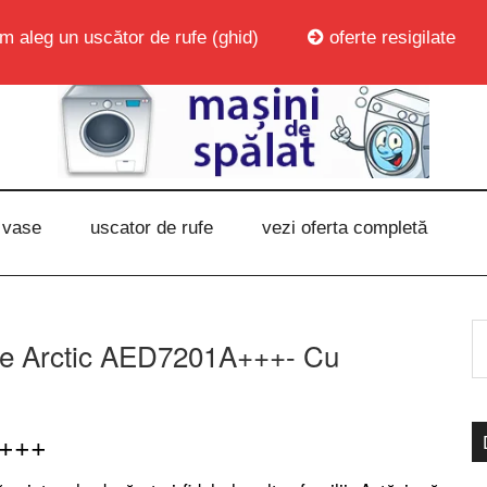
m aleg un uscător de rufe (ghid)
oferte resigilate
 vase
uscator de rufe
vezi oferta completă
fe Arctic AED7201A+++- Cu
A+++