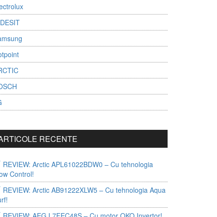
ectrolux
NDESIT
amsung
tpoint
RCTIC
OSCH
G
ARTICOLE RECENTE
REVIEW: Arctic APL61022BDW0 – Cu tehnologia
ow Control!
REVIEW: Arctic AB91222XLW5 – Cu tehnologia Aqua
rf!
REVIEW: AEG L7FEC48S – Cu motor OKO Invertor!