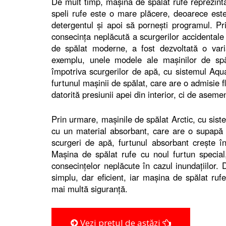
De mult timp, mașina de spălat rufe reprezintă 
speli rufe este o mare plăcere, deoarece este 
detergentul și apoi să pornești programul. Pr
consecința neplăcută a scurgerilor accidentale 
de spălat moderne, a fost dezvoltată o vari
exemplu, unele modele ale mașinilor de sp
împotriva scurgerilor de apă, cu sistemul Aqua
furtunul mașinii de spălat, care are o admisie 
datorită presiunii apei din interior, ci de aseme
Prin urmare, mașinile de spălat Arctic, cu sist
cu un material absorbant, care are o supapă s
scurgeri de apă, furtunul absorbant crește 
Mașina de spălat rufe cu noul furtun special
consecințelor neplăcute în cazul inundațiilor
simplu, dar eficient, iar mașina de spălat ru
mai multă siguranță.
Vezi prețul de astăzi