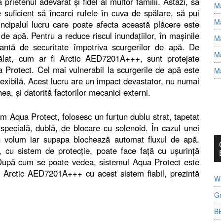
prietenul adevărat și fidel al multor familii. Astăzi, să
Ma
suficient să încarci rufele în cuva de spălare, să pui
Ma
incipalul lucru care poate afecta această plăcere este
de apă. Pentru a reduce riscul inundațiilor, în mașinile
Ma
antă de securitate împotriva scurgerilor de apă. De
Ma
ălat, cum ar fi Arctic AED7201A+++, sunt protejate
 Protect. Cel mai vulnerabil la scurgerile de apă este
Ma
flexibilă. Acest lucru are un impact devastator, nu numai
nea, și datorită factorilor mecanici externi.
em Aqua Protect, folosesc un furtun dublu strat, tapetat
pecială, dublă, de blocare cu solenoid. În cazul unei
în volum iar supapa blochează automat fluxul de apă.
, cu sistem de protecție, poate face față cu ușurință
. După cum se poate vedea, sistemul Aqua Protect este
fe Arctic AED7201A+++ cu acest sistem fiabil, prezintă
Wh
G
B