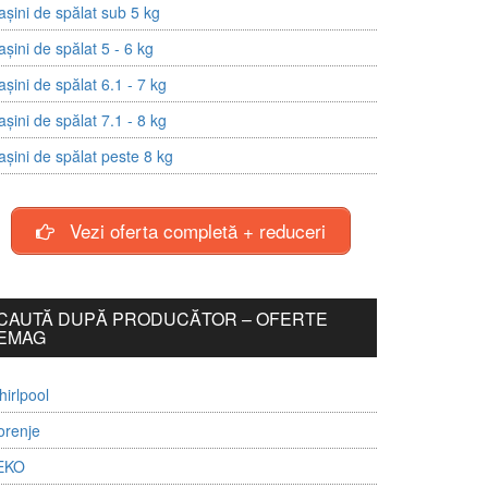
șini de spălat sub 5 kg
șini de spălat 5 - 6 kg
șini de spălat 6.1 - 7 kg
șini de spălat 7.1 - 8 kg
șini de spălat peste 8 kg
Vezi oferta completă + reduceri
CAUTĂ DUPĂ PRODUCĂTOR – OFERTE
EMAG
irlpool
orenje
EKO